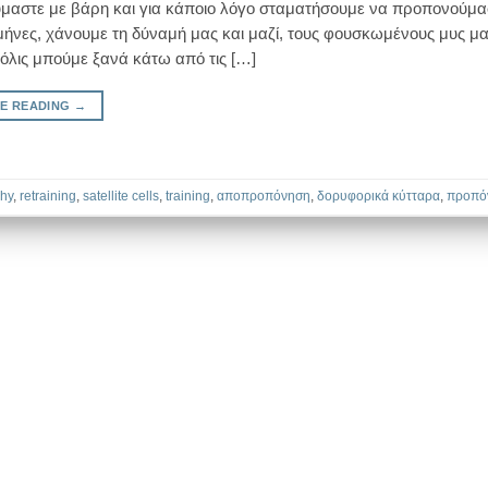
αστε με βάρη και για κάποιο λόγο σταματήσουμε να προπονούμασ
μήνες, χάνουμε τη δύναμή μας και μαζί, τους φουσκωμένους μυς μα
όλις μπούμε ξανά κάτω από τις […]
E READING
→
phy
,
retraining
,
satellite cells
,
training
,
αποπροπόνηση
,
δορυφορικά κύτταρα
,
προπό