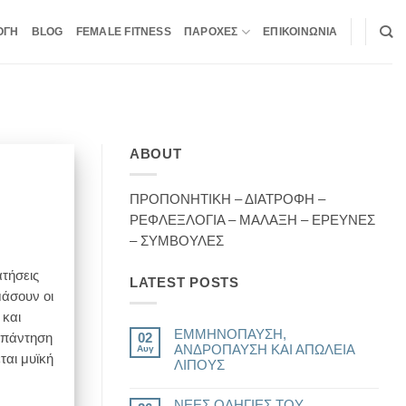
ΟΓΗ
BLOG
FEMALE FITNESS
ΠΑΡΟΧΕΣ
ΕΠΙΚΟΙΝΩΝΙΑ
ABOUT
ΠΡΟΠΟΝΗΤΙΚΗ – ΔΙΑΤΡΟΦΗ –
ΡΕΦΛΕΞΛΟΓΙΑ – ΜΑΛΑΞΗ – ΕΡΕΥΝΕΣ
– ΣΥΜΒΟΥΛΕΣ
ατήσεις
LATEST POSTS
μάσουν οι
 και
ΕΜΜΗΝΟΠΑΥΣΗ,
 απάντηση
02
ΑΝΔΡΟΠΑΥΣΗ ΚΑΙ ΑΠΩΛΕΙΑ
Αυγ
ται μυϊκή
ΛΙΠΟΥΣ
Δεν
υπάρχουν
ΝΕΕΣ ΟΔΗΓΙΕΣ ΤΟΥ
σχόλια