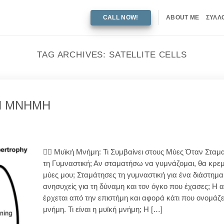
CALL NOW!
ABOUT ME
ΣΥΛΛ
TAG ARCHIVES:
SATELLITE CELLS
Η ΜΝΗΜΗ
🏋️‍♂️ Μυϊκή Μνήμη: Τι Συμβαίνει στους Μύες Όταν Σταμ
τη Γυμναστική; Αν σταματήσω να γυμνάζομαι, θα κρε
μύες μου; Σταμάτησες τη γυμναστική για ένα διάστημα
ανησυχείς για τη δύναμη και τον όγκο που έχασες; Η
έρχεται από την επιστήμη και αφορά κάτι που ονομάζε
μνήμη. Τι είναι η μυϊκή μνήμη; Η […]