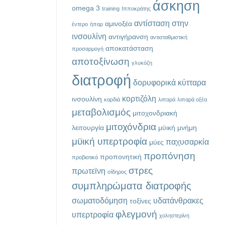
άσκηση
omega 3
training
Ιπποκράτης
αντίσταση στην
αμινοξέα
έντερο
ήπαρ
ινσουλίνη
αντιγήρανση
αντισταθμιστική
αποκατάσταση
προσαρμογή
αποτοξίνωση
γλυκόζη
διατροφή
δορυφορικά κύτταρα
κορτιζόλη
ινσουλίνη
καρδιά
λιπαρά
λιπαρά οξέα
μεταβολισμός
μιτοχονδριακή
μιτοχόνδρια
λειτουργία
μϋική μνήμη
μϋική υπερτροφία
παχυσαρκία
μύες
προπόνηση
προπονητική
προβιοτικά
στρες
πρωτεϊνη
σίδηρος
συμπληρώματα διατροφής
σωματοδόμηση
υδατάνθρακες
τοξίνες
φλεγμονή
υπερτροφία
χοληστερίνη