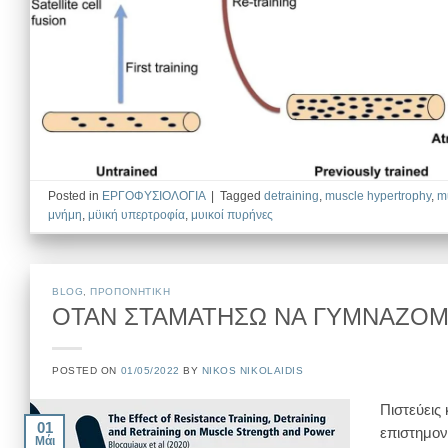
Posted in
EΡΓΟΦΥΣΙΟΛΟΓΙΑ
|
Tagged
detraining
,
muscle hypertrophy
,
m
μνήμη
,
μϋική υπερτροφία
,
μυικοί πυρήνες
BLOG
,
ΠΡΟΠΟΝΗΤΙΚΗ
ΟΤΑΝ ΣΤΑΜΑΤΗΣΩ ΝΑ ΓΥΜΝΑΖΟΜΑ
POSTED ON
01/05/2022
BY
NIKOS NIKOLAIDIS
Πιστεύεις
01
επιστημον
Μάι