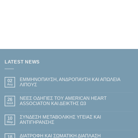
LATEST NEWS
ΕΜΜΗΝΟΠΑΥΣΗ, ΑΝΔΡΟΠΑΥΣΗ ΚΑΙ ΑΠΩΛΕΙΑ
02
ΛΙΠΟΥΣ
Αυγ
Δεν
υπάρχουν
ΝΕΕΣ ΟΔΗΓΙΕΣ ΤΟΥ AMERICAN HEART
σχόλια
26
στο
ASSOCIATON ΚΑΙ ΔΕΙΚΤΗΣ Ω3
Ιούλ
ΕΜΜΗΝΟΠΑΥΣΗ,
ΑΝΔΡΟΠΑΥΣΗ
Δεν
ΚΑΙ
υπάρχουν
ΑΠΩΛΕΙΑ
ΣΥΝΔΕΣΗ ΜΕΤΑΒΟΛΙΚΗΣ ΥΓΕΙΑΣ ΚΑΙ
σχόλια
10
ΛΙΠΟΥΣ
στο
ΑΝΤΙΓΗΡΑΝΣΗΣ
Μαρ
ΝΕΕΣ
ΟΔΗΓΙΕΣ
Δεν
ΤΟΥ
υπάρχουν
AMERICAN
ΔΙΑΤΡΟΦΗ ΚΑΙ ΣΩΜΑΤΙΚΗ ΔΙΑΠΛΑΣΗ
σχόλια
18