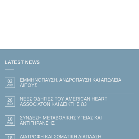
LATEST NEWS
ΕΜΜΗΝΟΠΑΥΣΗ, ΑΝΔΡΟΠΑΥΣΗ ΚΑΙ ΑΠΩΛΕΙΑ
02
ΛΙΠΟΥΣ
Αυγ
Δεν
υπάρχουν
ΝΕΕΣ ΟΔΗΓΙΕΣ ΤΟΥ AMERICAN HEART
σχόλια
26
στο
ASSOCIATON ΚΑΙ ΔΕΙΚΤΗΣ Ω3
Ιούλ
ΕΜΜΗΝΟΠΑΥΣΗ,
ΑΝΔΡΟΠΑΥΣΗ
Δεν
ΚΑΙ
υπάρχουν
ΑΠΩΛΕΙΑ
ΣΥΝΔΕΣΗ ΜΕΤΑΒΟΛΙΚΗΣ ΥΓΕΙΑΣ ΚΑΙ
σχόλια
10
ΛΙΠΟΥΣ
στο
ΑΝΤΙΓΗΡΑΝΣΗΣ
Μαρ
ΝΕΕΣ
ΟΔΗΓΙΕΣ
Δεν
ΤΟΥ
υπάρχουν
AMERICAN
ΔΙΑΤΡΟΦΗ ΚΑΙ ΣΩΜΑΤΙΚΗ ΔΙΑΠΛΑΣΗ
σχόλια
18