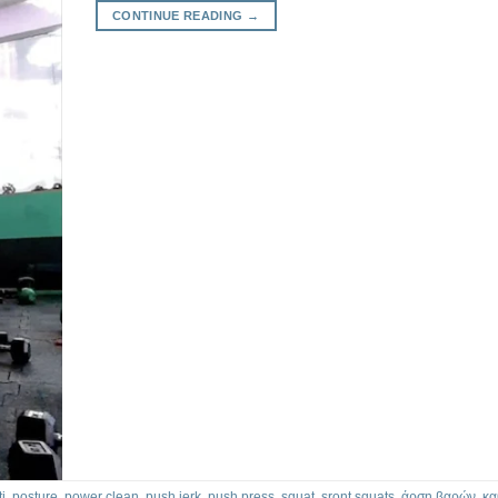
CONTINUE READING
→
ti
,
posture
,
power clean
,
push jerk
,
push press
,
squat
,
sront squats
,
άρση βαρών
,
κα