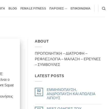
ΟΓΗ
BLOG
FEMALE FITNESS
ΠΑΡΟΧΕΣ
ΕΠΙΚΟΙΝΩΝΙΑ
ABOUT
ΠΡΟΠΟΝΗΤΙΚΗ – ΔΙΑΤΡΟΦΗ –
ΡΕΦΛΕΞΛΟΓΙΑ – ΜΑΛΑΞΗ – ΕΡΕΥΝΕΣ
– ΣΥΜΒΟΥΛΕΣ
ΤΕ
LATEST POSTS
ίναι ο
ont Squat
ΕΜΜΗΝΟΠΑΥΣΗ,
02
ΑΝΔΡΟΠΑΥΣΗ ΚΑΙ ΑΠΩΛΕΙΑ
Αυγ
πονήσεις
ΛΙΠΟΥΣ
Δεν
υπάρχουν
ΝΕΕΣ ΟΔΗΓΙΕΣ ΤΟΥ
σχόλια