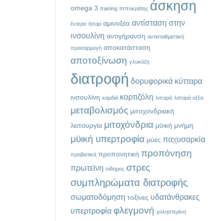
άσκηση
omega 3
training
Ιπποκράτης
αντίσταση στην
αμινοξέα
έντερο
ήπαρ
ινσουλίνη
αντιγήρανση
αντισταθμιστική
αποκατάσταση
προσαρμογή
αποτοξίνωση
γλυκόζη
διατροφή
δορυφορικά κύτταρα
κορτιζόλη
ινσουλίνη
καρδιά
λιπαρά
λιπαρά οξέα
μεταβολισμός
μιτοχονδριακή
μιτοχόνδρια
λειτουργία
μϋική μνήμη
μϋική υπερτροφία
παχυσαρκία
μύες
προπόνηση
προπονητική
προβιοτικά
στρες
πρωτεϊνη
σίδηρος
συμπληρώματα διατροφής
σωματοδόμηση
υδατάνθρακες
τοξίνες
φλεγμονή
υπερτροφία
χοληστερίνη