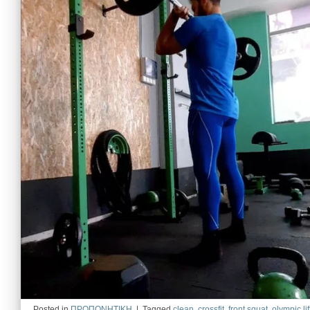
Posted in
ΠΡΟΠΟΝΗΤΙΚΗ
|
Tagged
clean
,
crossfit
,
front squat
,
olympic lif