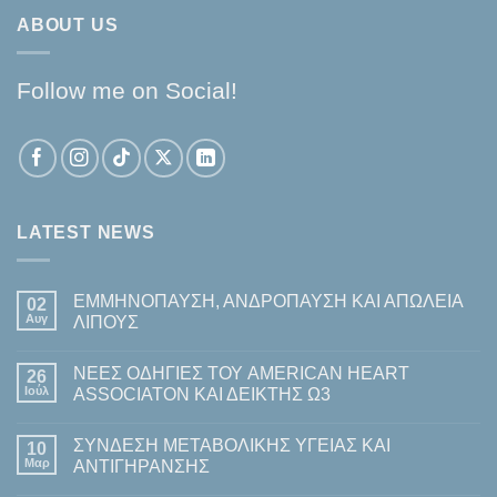
ABOUT US
Follow me on Social!
LATEST NEWS
ΕΜΜΗΝΟΠΑΥΣΗ, ΑΝΔΡΟΠΑΥΣΗ ΚΑΙ ΑΠΩΛΕΙΑ
02
Αυγ
ΛΙΠΟΥΣ
Δεν
υπάρχουν
ΝΕΕΣ ΟΔΗΓΙΕΣ ΤΟΥ AMERICAN HEART
26
σχόλια
στο
Ιούλ
ASSOCIATON ΚΑΙ ΔΕΙΚΤΗΣ Ω3
ΕΜΜΗΝΟΠΑΥΣΗ,
ΑΝΔΡΟΠΑΥΣΗ
Δεν
ΚΑΙ
υπάρχουν
ΣΥΝΔΕΣΗ ΜΕΤΑΒΟΛΙΚΗΣ ΥΓΕΙΑΣ ΚΑΙ
ΑΠΩΛΕΙΑ
10
σχόλια
ΛΙΠΟΥΣ
στο
Μαρ
ΑΝΤΙΓΗΡΑΝΣΗΣ
ΝΕΕΣ
ΟΔΗΓΙΕΣ
Δεν