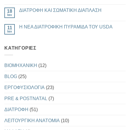
ΟΔΗΓΙΕΣ
Δεν
ΤΟΥ
υπάρχουν
ΔΙΑΤΡΟΦΗ ΚΑΙ ΣΩΜΑΤΙΚΗ ΔΙΑΠΛΑΣΗ
AMERICAN
18
σχόλια
HEART
στο
Ιαν
Δεν
ASSOCIATON
ΣΥΝΔΕΣΗ
υπάρχουν
ΚΑΙ
ΜΕΤΑΒΟΛΙΚΗΣ
σχόλια
ΔΕΙΚΤΗΣ
ΥΓΕΙΑΣ
Η ΝΕΑ ΔΙΑΤΡΟΦΙΚΗ ΠΥΡΑΜΙΔΑ ΤΟΥ USDA
11
στο
Ω3
ΚΑΙ
ΔΙΑΤΡΟΦΗ
Ιαν
ΑΝΤΙΓΗΡΑΝΣΗΣ
Δεν
ΚΑΙ
υπάρχουν
ΣΩΜΑΤΙΚΗ
σχόλια
ΔΙΑΠΛΑΣΗ
στο
KΑΤΗΓΟΡΊΕΣ
Η
ΝΕΑ
ΔΙΑΤΡΟΦΙΚΗ
ΠΥΡΑΜΙΔΑ
ΤΟΥ
BIOMHXANIKH
(12)
USDA
BLOG
(25)
EΡΓΟΦΥΣΙΟΛΟΓΙΑ
(23)
PRE & POSTNATAL
(7)
ΔΙΑΤΡΟΦΗ
(51)
ΛΕΙΤΟΥΡΓΙΚΗ ΑΝΑΤΟΜΙΑ
(10)