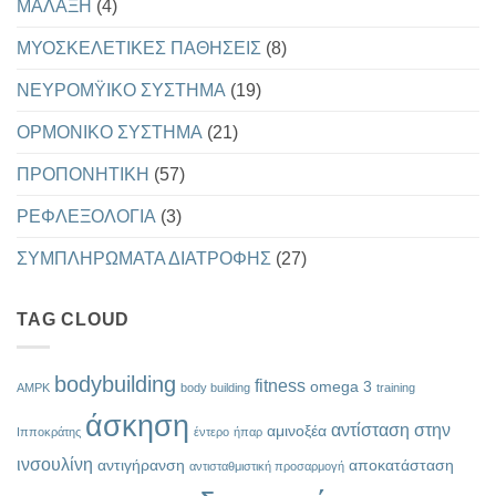
ΜΑΛΑΞΗ
(4)
ΜΥΟΣΚΕΛΕΤΙΚΕΣ ΠΑΘΗΣΕΙΣ
(8)
ΝΕΥΡΟΜΫΙΚΟ ΣΥΣΤΗΜΑ
(19)
ΟΡΜΟΝΙΚΟ ΣΥΣΤΗΜΑ
(21)
ΠΡΟΠΟΝΗΤΙΚΗ
(57)
ΡΕΦΛΕΞΟΛΟΓΙΑ
(3)
ΣΥΜΠΛΗΡΩΜΑΤΑ ΔΙΑΤΡΟΦΗΣ
(27)
TAG CLOUD
bodybuilding
fitness
omega 3
AMPK
body building
training
άσκηση
αντίσταση στην
αμινοξέα
Ιπποκράτης
έντερο
ήπαρ
ινσουλίνη
αντιγήρανση
αποκατάσταση
αντισταθμιστική προσαρμογή