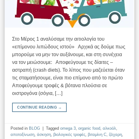
Στο Μέρος 1 αναλύσαμε την αιτιολογία του
«επίμονου λιπώδους ιστού» Αρχικά ας δούμε πως
μπορούμε να μην τον αυξάνουμε, και στη συνέχεια
να τον μειώσουμε: Αποφεύγουμε τις δίαιτες –
αστραπή (crash diets). Το λίπος που μαζεύεται όταν
τις σταματήσουμε, είναι πιο επίμονο από το πρώτο
Αποφεύγουμε τροφές & βότανα πλούσια σε
οιστρογόνα (σόγια, […]
CONTINUE READING
→
Posted in
BLOG
|
Tagged
omega 3
,
organic food
,
αλκοόλ
,
αποτοξίνωση
,
άσκηση
,
βιολογικές τροφές
,
βιταμίνη C
,
ζάχαρη
,