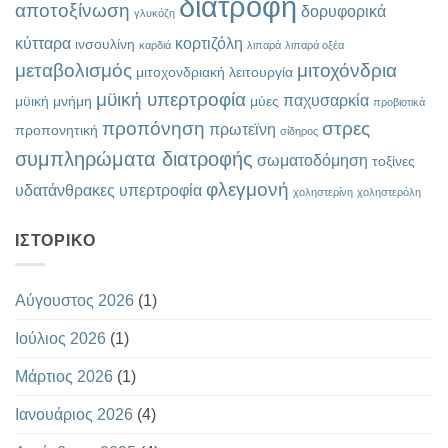
διατροφή
αποτοξίνωση
δορυφορικά
γλυκόζη
κύτταρα
κορτιζόλη
ινσουλίνη
καρδιά
λιπαρά
λιπαρά οξέα
μεταβολισμός
μιτοχόνδρια
μιτοχονδριακή λειτουργία
μϋική υπερτροφία
παχυσαρκία
μϋική μνήμη
μύες
προβιοτικά
προπόνηση
στρες
πρωτεϊνη
προπονητική
σίδηρος
συμπληρώματα διατροφής
σωματοδόμηση
τοξίνες
φλεγμονή
υδατάνθρακες
υπερτροφία
χοληστερίνη
χοληστερόλη
ΙΣΤΟΡΙΚΌ
Αύγουστος 2026
(1)
Ιούλιος 2026
(1)
Μάρτιος 2026
(1)
Ιανουάριος 2026
(4)