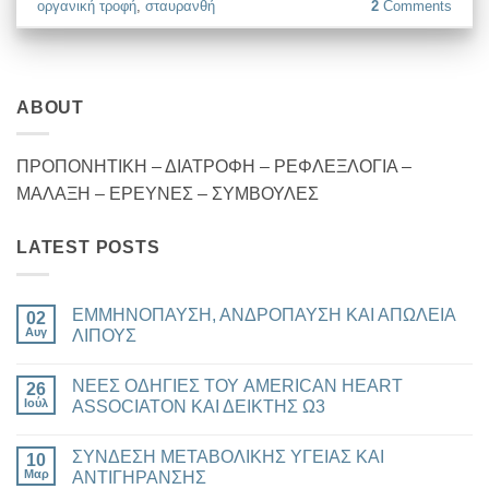
οργανική τροφή
,
σταυρανθή
2
Comments
ABOUT
ΠΡΟΠΟΝΗΤΙΚΗ – ΔΙΑΤΡΟΦΗ – ΡΕΦΛΕΞΛΟΓΙΑ –
ΜΑΛΑΞΗ – ΕΡΕΥΝΕΣ – ΣΥΜΒΟΥΛΕΣ
LATEST POSTS
ΕΜΜΗΝΟΠΑΥΣΗ, ΑΝΔΡΟΠΑΥΣΗ ΚΑΙ ΑΠΩΛΕΙΑ
02
Αυγ
ΛΙΠΟΥΣ
Δεν
υπάρχουν
ΝΕΕΣ ΟΔΗΓΙΕΣ ΤΟΥ AMERICAN HEART
26
σχόλια
στο
Ιούλ
ASSOCIATON ΚΑΙ ΔΕΙΚΤΗΣ Ω3
ΕΜΜΗΝΟΠΑΥΣΗ,
ΑΝΔΡΟΠΑΥΣΗ
Δεν
ΚΑΙ
υπάρχουν
ΣΥΝΔΕΣΗ ΜΕΤΑΒΟΛΙΚΗΣ ΥΓΕΙΑΣ ΚΑΙ
ΑΠΩΛΕΙΑ
10
σχόλια
ΛΙΠΟΥΣ
στο
Μαρ
ΑΝΤΙΓΗΡΑΝΣΗΣ
ΝΕΕΣ