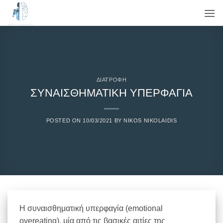
Μετάβαση
στο
περιεχόμενο
ΔΙΑΤΡΟΦΗ
ΣΥΝΑΙΣΘΗΜΑΤΙΚΗ ΥΠΕΡΦΑΓΙΑ
POSTED ON
10/03/2021
BY
NIKOS NIKOLAIDIS
Η συναισθηματική υπερφαγία (emotional
overeating), μία από τις βασικές αιτίες της