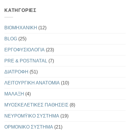
ΣΩΜΑΤΙΚΗ
σχόλια
ΔΙΑΠΛΑΣΗ
στο
KΑΤΗΓΟΡΊΕΣ
Η
ΝΕΑ
ΔΙΑΤΡΟΦΙΚΗ
ΠΥΡΑΜΙΔΑ
ΤΟΥ
BIOMHXANIKH
(12)
USDA
BLOG
(25)
EΡΓΟΦΥΣΙΟΛΟΓΙΑ
(23)
PRE & POSTNATAL
(7)
ΔΙΑΤΡΟΦΗ
(51)
ΛΕΙΤΟΥΡΓΙΚΗ ΑΝΑΤΟΜΙΑ
(10)
ΜΑΛΑΞΗ
(4)
ΜΥΟΣΚΕΛΕΤΙΚΕΣ ΠΑΘΗΣΕΙΣ
(8)
ΝΕΥΡΟΜΫΙΚΟ ΣΥΣΤΗΜΑ
(19)
ΟΡΜΟΝΙΚΟ ΣΥΣΤΗΜΑ
(21)