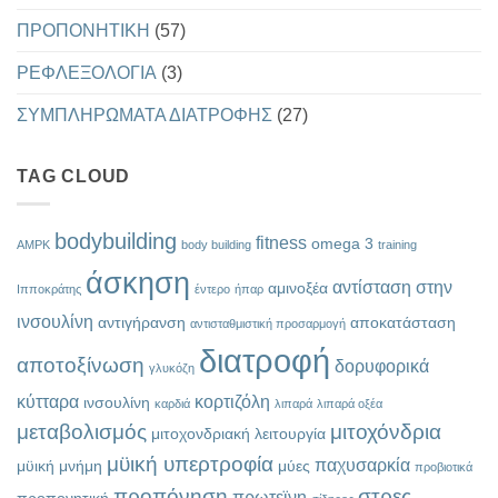
ΠΡΟΠΟΝΗΤΙΚΗ
(57)
ΡΕΦΛΕΞΟΛΟΓΙΑ
(3)
ΣΥΜΠΛΗΡΩΜΑΤΑ ΔΙΑΤΡΟΦΗΣ
(27)
TAG CLOUD
bodybuilding
fitness
omega 3
AMPK
body building
training
άσκηση
αντίσταση στην
αμινοξέα
Ιπποκράτης
έντερο
ήπαρ
ινσουλίνη
αντιγήρανση
αποκατάσταση
αντισταθμιστική προσαρμογή
διατροφή
αποτοξίνωση
δορυφορικά
γλυκόζη
κύτταρα
κορτιζόλη
ινσουλίνη
καρδιά
λιπαρά
λιπαρά οξέα
μεταβολισμός
μιτοχόνδρια
μιτοχονδριακή λειτουργία
μϋική υπερτροφία
παχυσαρκία
μϋική μνήμη
μύες
προβιοτικά
προπόνηση
στρες
πρωτεϊνη
προπονητική