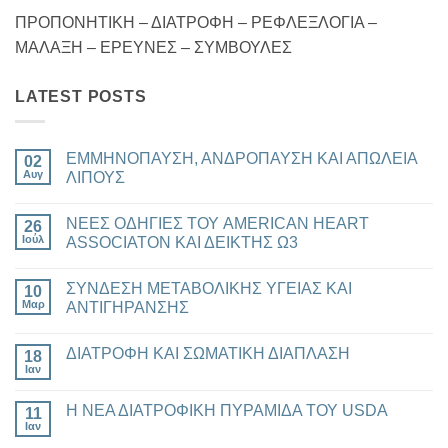
ΠΡΟΠΟΝΗΤΙΚΗ – ΔΙΑΤΡΟΦΗ – ΡΕΦΛΕΞΛΟΓΙΑ –
ΜΑΛΑΞΗ – ΕΡΕΥΝΕΣ – ΣΥΜΒΟΥΛΕΣ
LATEST POSTS
ΕΜΜΗΝΟΠΑΥΣΗ, ΑΝΔΡΟΠΑΥΣΗ ΚΑΙ ΑΠΩΛΕΙΑ
02
Αυγ
ΛΙΠΟΥΣ
Δεν
υπάρχουν
ΝΕΕΣ ΟΔΗΓΙΕΣ ΤΟΥ AMERICAN HEART
26
σχόλια
στο
Ιούλ
ASSOCIATON ΚΑΙ ΔΕΙΚΤΗΣ Ω3
ΕΜΜΗΝΟΠΑΥΣΗ,
ΑΝΔΡΟΠΑΥΣΗ
Δεν
ΚΑΙ
υπάρχουν
ΣΥΝΔΕΣΗ ΜΕΤΑΒΟΛΙΚΗΣ ΥΓΕΙΑΣ ΚΑΙ
ΑΠΩΛΕΙΑ
10
σχόλια
ΛΙΠΟΥΣ
στο
Μαρ
ΑΝΤΙΓΗΡΑΝΣΗΣ
ΝΕΕΣ
ΟΔΗΓΙΕΣ
Δεν
ΤΟΥ
υπάρχουν
ΔΙΑΤΡΟΦΗ ΚΑΙ ΣΩΜΑΤΙΚΗ ΔΙΑΠΛΑΣΗ
AMERICAN
18
σχόλια
HEART
στο
Ιαν
Δεν
ASSOCIATON
ΣΥΝΔΕΣΗ
υπάρχουν
ΚΑΙ
ΜΕΤΑΒΟΛΙΚΗΣ
σχόλια
ΔΕΙΚΤΗΣ
ΥΓΕΙΑΣ
Η ΝΕΑ ΔΙΑΤΡΟΦΙΚΗ ΠΥΡΑΜΙΔΑ ΤΟΥ USDA
11
στο
Ω3
ΚΑΙ
ΔΙΑΤΡΟΦΗ
Ιαν
ΑΝΤΙΓΗΡΑΝΣΗΣ
Δεν
ΚΑΙ
υπάρχουν