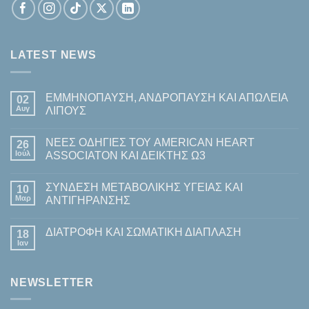
LATEST NEWS
ΕΜΜΗΝΟΠΑΥΣΗ, ΑΝΔΡΟΠΑΥΣΗ ΚΑΙ ΑΠΩΛΕΙΑ
02
Αυγ
ΛΙΠΟΥΣ
Δεν
υπάρχουν
ΝΕΕΣ ΟΔΗΓΙΕΣ ΤΟΥ AMERICAN HEART
26
σχόλια
στο
Ιούλ
ASSOCIATON ΚΑΙ ΔΕΙΚΤΗΣ Ω3
ΕΜΜΗΝΟΠΑΥΣΗ,
ΑΝΔΡΟΠΑΥΣΗ
Δεν
ΚΑΙ
υπάρχουν
ΣΥΝΔΕΣΗ ΜΕΤΑΒΟΛΙΚΗΣ ΥΓΕΙΑΣ ΚΑΙ
ΑΠΩΛΕΙΑ
10
σχόλια
ΛΙΠΟΥΣ
στο
Μαρ
ΑΝΤΙΓΗΡΑΝΣΗΣ
ΝΕΕΣ
ΟΔΗΓΙΕΣ
Δεν
ΤΟΥ
υπάρχουν
ΔΙΑΤΡΟΦΗ ΚΑΙ ΣΩΜΑΤΙΚΗ ΔΙΑΠΛΑΣΗ
AMERICAN
18
σχόλια
HEART
στο
Ιαν
Δεν
ASSOCIATON
ΣΥΝΔΕΣΗ
υπάρχουν
ΚΑΙ
ΜΕΤΑΒΟΛΙΚΗΣ
σχόλια
ΔΕΙΚΤΗΣ
ΥΓΕΙΑΣ
στο
Ω3
ΚΑΙ
NEWSLETTER
ΔΙΑΤΡΟΦΗ
ΑΝΤΙΓΗΡΑΝΣΗΣ
ΚΑΙ
ΣΩΜΑΤΙΚΗ
ΔΙΑΠΛΑΣΗ