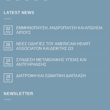
LATEST NEWS
ΕΜΜΗΝΟΠΑΥΣΗ, ΑΝΔΡΟΠΑΥΣΗ ΚΑΙ ΑΠΩΛΕΙΑ
02
Αυγ
ΛΙΠΟΥΣ
Δεν
υπάρχουν
ΝΕΕΣ ΟΔΗΓΙΕΣ ΤΟΥ AMERICAN HEART
26
σχόλια
στο
Ιούλ
ASSOCIATON ΚΑΙ ΔΕΙΚΤΗΣ Ω3
ΕΜΜΗΝΟΠΑΥΣΗ,
ΑΝΔΡΟΠΑΥΣΗ
Δεν
ΚΑΙ
υπάρχουν
ΣΥΝΔΕΣΗ ΜΕΤΑΒΟΛΙΚΗΣ ΥΓΕΙΑΣ ΚΑΙ
ΑΠΩΛΕΙΑ
10
σχόλια
ΛΙΠΟΥΣ
στο
Μαρ
ΑΝΤΙΓΗΡΑΝΣΗΣ
ΝΕΕΣ
ΟΔΗΓΙΕΣ
Δεν
ΤΟΥ
υπάρχουν
ΔΙΑΤΡΟΦΗ ΚΑΙ ΣΩΜΑΤΙΚΗ ΔΙΑΠΛΑΣΗ
AMERICAN
18
σχόλια
HEART
στο
Ιαν
Δεν
ASSOCIATON
ΣΥΝΔΕΣΗ
υπάρχουν
ΚΑΙ
ΜΕΤΑΒΟΛΙΚΗΣ
σχόλια
ΔΕΙΚΤΗΣ
ΥΓΕΙΑΣ
στο
Ω3
ΚΑΙ
NEWSLETTER
ΔΙΑΤΡΟΦΗ
ΑΝΤΙΓΗΡΑΝΣΗΣ
ΚΑΙ
ΣΩΜΑΤΙΚΗ
ΔΙΑΠΛΑΣΗ