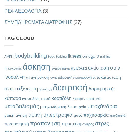
ΡΕΦΛΕΞΟΛΟΓΙΑ
(3)
ΣΥΜΠΛΗΡΩΜΑΤΑ ΔΙΑΤΡΟΦΗΣ
(27)
TAG CLOUD
bodybuilding
fitness
omega 3
AMPK
body building
training
άσκηση
αντίσταση στην
αμινοξέα
Ιπποκράτης
έντερο
ήπαρ
ινσουλίνη
αντιγήρανση
αποκατάσταση
αντισταθμιστική προσαρμογή
διατροφή
αποτοξίνωση
δορυφορικά
γλυκόζη
κύτταρα
κορτιζόλη
ινσουλίνη
καρδιά
λιπαρά
λιπαρά οξέα
μεταβολισμός
μιτοχόνδρια
μιτοχονδριακή λειτουργία
μϋική υπερτροφία
παχυσαρκία
μϋική μνήμη
μύες
προβιοτικά
προπόνηση
στρες
πρωτεϊνη
προπονητική
σίδηρος