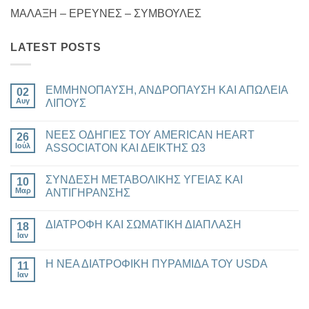
ΜΑΛΑΞΗ – ΕΡΕΥΝΕΣ – ΣΥΜΒΟΥΛΕΣ
LATEST POSTS
ΕΜΜΗΝΟΠΑΥΣΗ, ΑΝΔΡΟΠΑΥΣΗ ΚΑΙ ΑΠΩΛΕΙΑ
02
Αυγ
ΛΙΠΟΥΣ
Δεν
υπάρχουν
ΝΕΕΣ ΟΔΗΓΙΕΣ ΤΟΥ AMERICAN HEART
26
σχόλια
στο
Ιούλ
ASSOCIATON ΚΑΙ ΔΕΙΚΤΗΣ Ω3
ΕΜΜΗΝΟΠΑΥΣΗ,
ΑΝΔΡΟΠΑΥΣΗ
Δεν
ΚΑΙ
υπάρχουν
ΣΥΝΔΕΣΗ ΜΕΤΑΒΟΛΙΚΗΣ ΥΓΕΙΑΣ ΚΑΙ
ΑΠΩΛΕΙΑ
10
σχόλια
ΛΙΠΟΥΣ
στο
Μαρ
ΑΝΤΙΓΗΡΑΝΣΗΣ
ΝΕΕΣ
ΟΔΗΓΙΕΣ
Δεν
ΤΟΥ
υπάρχουν
ΔΙΑΤΡΟΦΗ ΚΑΙ ΣΩΜΑΤΙΚΗ ΔΙΑΠΛΑΣΗ
AMERICAN
18
σχόλια
HEART
στο
Ιαν
Δεν
ASSOCIATON
ΣΥΝΔΕΣΗ
υπάρχουν
ΚΑΙ
ΜΕΤΑΒΟΛΙΚΗΣ
σχόλια
ΔΕΙΚΤΗΣ
ΥΓΕΙΑΣ
Η ΝΕΑ ΔΙΑΤΡΟΦΙΚΗ ΠΥΡΑΜΙΔΑ ΤΟΥ USDA
11
στο
Ω3
ΚΑΙ
ΔΙΑΤΡΟΦΗ
Ιαν
ΑΝΤΙΓΗΡΑΝΣΗΣ
Δεν
ΚΑΙ
υπάρχουν
ΣΩΜΑΤΙΚΗ
σχόλια
ΔΙΑΠΛΑΣΗ
στο