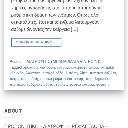
μεταβολισμό των οργανισμών. Σχεδόν όλες οι
χημικές αντιδράσεις στα κύτταρα απαιτούν τη
ρυθμιστική δράση των ενζύμων. Όπως όλοι
οι καταλύτες, έτσι και τα ένζυμα λειτουργούν
αυξομειώνοντας την ενέργεια […]
CONTINUE READING
→
Posted in
ΔΙΑΤΡΟΦΗ
,
ΣΥΜΠΛΗΡΩΜΑΤΑ ΔΙΑΤΡΟΦΗΣ
|
Tagged
αμυλάση
,
διατροφή
,
ένζυμα
,
εντερική πανίδα
,
εντερική
χλωρίδα
,
λακτάση
,
λιπαρά οξέα
,
λιπάση
,
λίπη
,
πεπτικά ένζυμα
,
πέψη
,
πρωτεάση
,
συμπληρώματα διατροφής
,
συμπληρώματα
πεπτικών ενζύμων
,
υδατάνθρακες
,
φυσικά ένζυμα
,
φυτάση
ABOUT
ΠΡΟΠΟΝΗΤΙΚΗ – ΔΙΑΤΡΟΦΗ – ΡΕΦΛΕΞΛΟΓΙΑ –