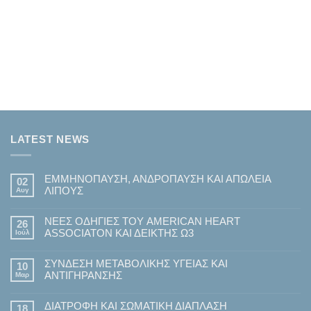
LATEST NEWS
ΕΜΜΗΝΟΠΑΥΣΗ, ΑΝΔΡΟΠΑΥΣΗ ΚΑΙ ΑΠΩΛΕΙΑ
02
ΛΙΠΟΥΣ
Αυγ
Δεν
υπάρχουν
ΝΕΕΣ ΟΔΗΓΙΕΣ ΤΟΥ AMERICAN HEART
σχόλια
26
στο
ASSOCIATON ΚΑΙ ΔΕΙΚΤΗΣ Ω3
Ιούλ
ΕΜΜΗΝΟΠΑΥΣΗ,
ΑΝΔΡΟΠΑΥΣΗ
Δεν
ΚΑΙ
υπάρχουν
ΑΠΩΛΕΙΑ
ΣΥΝΔΕΣΗ ΜΕΤΑΒΟΛΙΚΗΣ ΥΓΕΙΑΣ ΚΑΙ
σχόλια
10
ΛΙΠΟΥΣ
στο
ΑΝΤΙΓΗΡΑΝΣΗΣ
Μαρ
ΝΕΕΣ
ΟΔΗΓΙΕΣ
Δεν
ΤΟΥ
υπάρχουν
AMERICAN
ΔΙΑΤΡΟΦΗ ΚΑΙ ΣΩΜΑΤΙΚΗ ΔΙΑΠΛΑΣΗ
σχόλια
18