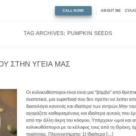
CALL NOW!
ABOUT ME
ΣΥΛΛ
TAG ARCHIVES:
PUMPKIN SEEDS
Υ ΣΤΗΝ ΥΓΕΙΑ ΜΑΣ
Oι κολοκυθόσποροι είναι είναι μια “βόμβα” από θρεπτι
συστατικά, μια superfood που δεν πρέπει να λείπει απ
διαιτολόγιο κανενός και ιδιαίτερα των αντρών.Μην του
αγοράζετε καθαρισμένους και ιδιαίτερα αυτούς που έρ
από την άλλη άκρη του κόσμου. Υπάρχουν ωμοί και α
κολοκυθόσποροι με το κέλυφος τους από τη Θράκη, ά
ποιότητας. Πλεονεκτήματα: 1) Ιδιαίτερα […]