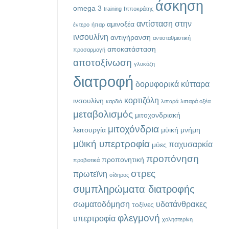
άσκηση
omega 3
training
Ιπποκράτης
αντίσταση στην
αμινοξέα
έντερο
ήπαρ
ινσουλίνη
αντιγήρανση
αντισταθμιστική
αποκατάσταση
προσαρμογή
αποτοξίνωση
γλυκόζη
διατροφή
δορυφορικά κύτταρα
κορτιζόλη
ινσουλίνη
καρδιά
λιπαρά
λιπαρά οξέα
μεταβολισμός
μιτοχονδριακή
μιτοχόνδρια
λειτουργία
μϋική μνήμη
μϋική υπερτροφία
παχυσαρκία
μύες
προπόνηση
προπονητική
προβιοτικά
στρες
πρωτεϊνη
σίδηρος
συμπληρώματα διατροφής
σωματοδόμηση
υδατάνθρακες
τοξίνες
φλεγμονή
υπερτροφία
χοληστερίνη