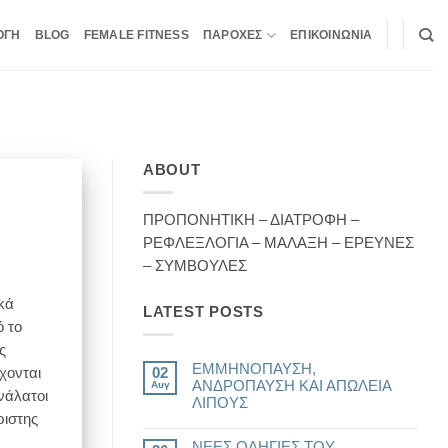
ΟΓΗ
BLOG
FEMALE FITNESS
ΠΑΡΟΧΕΣ
ΕΠΙΚΟΙΝΩΝΙΑ
ABOUT
ΠΡΟΠΟΝΗΤΙΚΗ – ΔΙΑΤΡΟΦΗ –
ΡΕΦΛΕΞΛΟΓΙΑ – ΜΑΛΑΞΗ – ΕΡΕΥΝΕΣ
– ΣΥΜΒΟΥΛΕΣ
κά
LATEST POSTS
ό το
ς
ΕΜΜΗΝΟΠΑΥΣΗ,
χονται
02
ΑΝΔΡΟΠΑΥΣΗ ΚΑΙ ΑΠΩΛΕΙΑ
Αυγ
νάλατοι
ΛΙΠΟΥΣ
ριστης
Δεν
υπάρχουν
ΝΕΕΣ ΟΔΗΓΙΕΣ ΤΟΥ
σχόλια