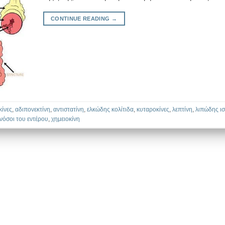
CONTINUE READING
→
κίνες
,
αδιπονεκτίνη
,
αντιστατίνη
,
ελκώδης κολίτιδα
,
κυταροκίνες
,
λεπτίνη
,
λιπώδης ι
νόσοι του εντέρου
,
χημειοκίνη