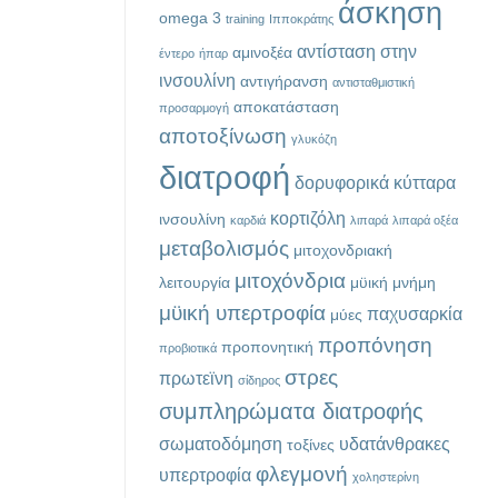
άσκηση
omega 3
training
Ιπποκράτης
αντίσταση στην
αμινοξέα
έντερο
ήπαρ
ινσουλίνη
αντιγήρανση
αντισταθμιστική
αποκατάσταση
προσαρμογή
αποτοξίνωση
γλυκόζη
διατροφή
δορυφορικά κύτταρα
κορτιζόλη
ινσουλίνη
καρδιά
λιπαρά
λιπαρά οξέα
μεταβολισμός
μιτοχονδριακή
μιτοχόνδρια
λειτουργία
μϋική μνήμη
μϋική υπερτροφία
παχυσαρκία
μύες
προπόνηση
προπονητική
προβιοτικά
στρες
πρωτεϊνη
σίδηρος
συμπληρώματα διατροφής
σωματοδόμηση
υδατάνθρακες
τοξίνες
φλεγμονή
υπερτροφία
χοληστερίνη