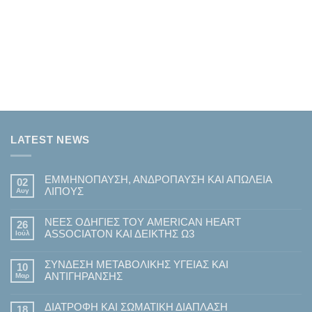
LATEST NEWS
ΕΜΜΗΝΟΠΑΥΣΗ, ΑΝΔΡΟΠΑΥΣΗ ΚΑΙ ΑΠΩΛΕΙΑ
02
ΛΙΠΟΥΣ
Αυγ
Δεν
υπάρχουν
ΝΕΕΣ ΟΔΗΓΙΕΣ ΤΟΥ AMERICAN HEART
σχόλια
26
στο
ASSOCIATON ΚΑΙ ΔΕΙΚΤΗΣ Ω3
Ιούλ
ΕΜΜΗΝΟΠΑΥΣΗ,
ΑΝΔΡΟΠΑΥΣΗ
Δεν
ΚΑΙ
υπάρχουν
ΑΠΩΛΕΙΑ
ΣΥΝΔΕΣΗ ΜΕΤΑΒΟΛΙΚΗΣ ΥΓΕΙΑΣ ΚΑΙ
σχόλια
10
ΛΙΠΟΥΣ
στο
ΑΝΤΙΓΗΡΑΝΣΗΣ
Μαρ
ΝΕΕΣ
ΟΔΗΓΙΕΣ
Δεν
ΤΟΥ
υπάρχουν
AMERICAN
ΔΙΑΤΡΟΦΗ ΚΑΙ ΣΩΜΑΤΙΚΗ ΔΙΑΠΛΑΣΗ
σχόλια
18