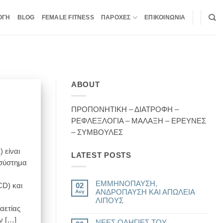
ΟΓΗ
BLOG
FEMALE FITNESS
ΠΑΡΟΧΕΣ
ΕΠΙΚΟΙΝΩΝΙΑ
ABOUT
ΠΡΟΠΟΝΗΤΙΚΗ – ΔΙΑΤΡΟΦΗ –
ΡΕΦΛΕΞΛΟΓΙΑ – ΜΑΛΑΞΗ – ΕΡΕΥΝΕΣ
– ΣΥΜΒΟΥΛΕΣ
 είναι
LATEST POSTS
 σύστημα
ΕΜΜΗΝΟΠΑΥΣΗ,
CD) και
02
ΑΝΔΡΟΠΑΥΣΗ ΚΑΙ ΑΠΩΛΕΙΑ
Αυγ
ΛΙΠΟΥΣ
αετίας
Δεν
υπάρχουν
ν […]
ΝΕΕΣ ΟΔΗΓΙΕΣ ΤΟΥ
σχόλια