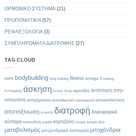
ΟΡΜΟΝΙΚΟ ΣΥΣΤΗΜΑ
(21)
ΠΡΟΠΟΝΗΤΙΚΗ
(57)
ΡΕΦΛΕΞΟΛΟΓΙΑ
(3)
ΣΥΜΠΛΗΡΩΜΑΤΑ ΔΙΑΤΡΟΦΗΣ
(27)
TAG CLOUD
bodybuilding
fitness
omega 3
AMPK
body building
training
άσκηση
αντίσταση στην
αμινοξέα
Ιπποκράτης
έντερο
ήπαρ
ινσουλίνη
αντιγήρανση
αποκατάσταση
αντισταθμιστική προσαρμογή
διατροφή
αποτοξίνωση
δορυφορικά
γλυκόζη
κύτταρα
κορτιζόλη
ινσουλίνη
καρδιά
λιπαρά
λιπαρά οξέα
μεταβολισμός
μιτοχόνδρια
μιτοχονδριακή λειτουργία