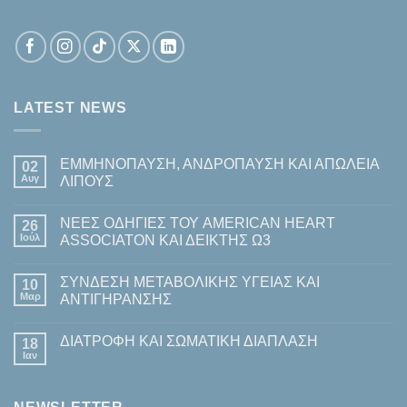
LATEST NEWS
ΕΜΜΗΝΟΠΑΥΣΗ, ΑΝΔΡΟΠΑΥΣΗ ΚΑΙ ΑΠΩΛΕΙΑ
02
Αυγ
ΛΙΠΟΥΣ
Δεν
υπάρχουν
ΝΕΕΣ ΟΔΗΓΙΕΣ ΤΟΥ AMERICAN HEART
26
σχόλια
στο
Ιούλ
ASSOCIATON ΚΑΙ ΔΕΙΚΤΗΣ Ω3
ΕΜΜΗΝΟΠΑΥΣΗ,
ΑΝΔΡΟΠΑΥΣΗ
Δεν
ΚΑΙ
υπάρχουν
ΣΥΝΔΕΣΗ ΜΕΤΑΒΟΛΙΚΗΣ ΥΓΕΙΑΣ ΚΑΙ
ΑΠΩΛΕΙΑ
10
σχόλια
ΛΙΠΟΥΣ
στο
Μαρ
ΑΝΤΙΓΗΡΑΝΣΗΣ
ΝΕΕΣ
ΟΔΗΓΙΕΣ
Δεν
ΤΟΥ
υπάρχουν
ΔΙΑΤΡΟΦΗ ΚΑΙ ΣΩΜΑΤΙΚΗ ΔΙΑΠΛΑΣΗ
AMERICAN
18
σχόλια
HEART
στο
Ιαν
Δεν
ASSOCIATON
ΣΥΝΔΕΣΗ
υπάρχουν
ΚΑΙ
ΜΕΤΑΒΟΛΙΚΗΣ
σχόλια
ΔΕΙΚΤΗΣ
ΥΓΕΙΑΣ
στο
Ω3
ΚΑΙ
ΔΙΑΤΡΟΦΗ