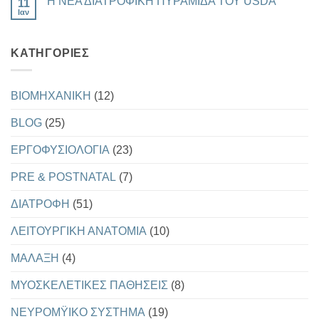
Η ΝΕΑ ΔΙΑΤΡΟΦΙΚΗ ΠΥΡΑΜΙΔΑ ΤΟΥ USDA
11
στο
Ω3
ΚΑΙ
ΔΙΑΤΡΟΦΗ
Ιαν
ΑΝΤΙΓΗΡΑΝΣΗΣ
Δεν
ΚΑΙ
υπάρχουν
ΣΩΜΑΤΙΚΗ
σχόλια
ΔΙΑΠΛΑΣΗ
στο
KΑΤΗΓΟΡΊΕΣ
Η
ΝΕΑ
ΔΙΑΤΡΟΦΙΚΗ
ΠΥΡΑΜΙΔΑ
ΤΟΥ
BIOMHXANIKH
(12)
USDA
BLOG
(25)
EΡΓΟΦΥΣΙΟΛΟΓΙΑ
(23)
PRE & POSTNATAL
(7)
ΔΙΑΤΡΟΦΗ
(51)
ΛΕΙΤΟΥΡΓΙΚΗ ΑΝΑΤΟΜΙΑ
(10)
ΜΑΛΑΞΗ
(4)
ΜΥΟΣΚΕΛΕΤΙΚΕΣ ΠΑΘΗΣΕΙΣ
(8)
ΝΕΥΡΟΜΫΙΚΟ ΣΥΣΤΗΜΑ
(19)