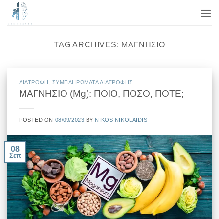
Μετάβαση
στο
περιεχόμενο
TAG ARCHIVES:
ΜΑΓΝΉΣΙΟ
ΔΙΑΤΡΟΦΗ
,
ΣΥΜΠΛΗΡΩΜΑΤΑ ΔΙΑΤΡΟΦΗΣ
ΜΑΓΝΗΣΙΟ (Μg): ΠΟΙΟ, ΠΟΣΟ, ΠΟΤΕ;
POSTED ON
08/09/2023
BY
NIKOS NIKOLAIDIS
08
Σεπ