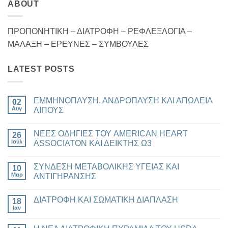
ABOUT
ΠΡΟΠΟΝΗΤΙΚΗ – ΔΙΑΤΡΟΦΗ – ΡΕΦΛΕΞΛΟΓΙΑ –
ΜΑΛΑΞΗ – ΕΡΕΥΝΕΣ – ΣΥΜΒΟΥΛΕΣ
LATEST POSTS
ΕΜΜΗΝΟΠΑΥΣΗ, ΑΝΔΡΟΠΑΥΣΗ ΚΑΙ ΑΠΩΛΕΙΑ
02
Αυγ
ΛΙΠΟΥΣ
Δεν
υπάρχουν
ΝΕΕΣ ΟΔΗΓΙΕΣ ΤΟΥ AMERICAN HEART
26
σχόλια
στο
Ιούλ
ASSOCIATON ΚΑΙ ΔΕΙΚΤΗΣ Ω3
ΕΜΜΗΝΟΠΑΥΣΗ,
ΑΝΔΡΟΠΑΥΣΗ
Δεν
ΚΑΙ
υπάρχουν
ΣΥΝΔΕΣΗ ΜΕΤΑΒΟΛΙΚΗΣ ΥΓΕΙΑΣ ΚΑΙ
ΑΠΩΛΕΙΑ
10
σχόλια
ΛΙΠΟΥΣ
στο
Μαρ
ΑΝΤΙΓΗΡΑΝΣΗΣ
ΝΕΕΣ
ΟΔΗΓΙΕΣ
Δεν
ΤΟΥ
υπάρχουν
ΔΙΑΤΡΟΦΗ ΚΑΙ ΣΩΜΑΤΙΚΗ ΔΙΑΠΛΑΣΗ
AMERICAN
18
σχόλια
HEART
στο
Ιαν
Δεν
ASSOCIATON
ΣΥΝΔΕΣΗ
υπάρχουν
ΚΑΙ
ΜΕΤΑΒΟΛΙΚΗΣ
σχόλια
ΔΕΙΚΤΗΣ
ΥΓΕΙΑΣ