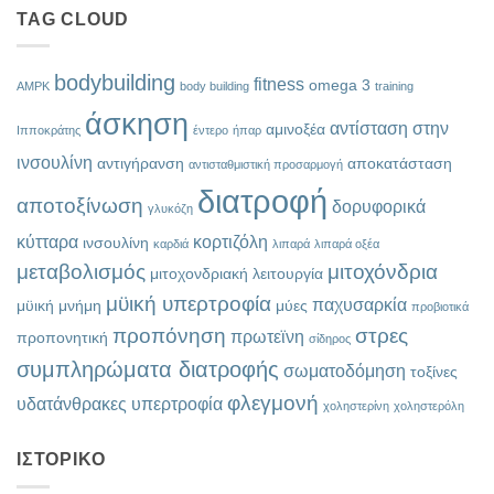
TAG CLOUD
bodybuilding
fitness
omega 3
AMPK
body building
training
άσκηση
αντίσταση στην
αμινοξέα
Ιπποκράτης
έντερο
ήπαρ
ινσουλίνη
αντιγήρανση
αποκατάσταση
αντισταθμιστική προσαρμογή
διατροφή
αποτοξίνωση
δορυφορικά
γλυκόζη
κύτταρα
κορτιζόλη
ινσουλίνη
καρδιά
λιπαρά
λιπαρά οξέα
μεταβολισμός
μιτοχόνδρια
μιτοχονδριακή λειτουργία
μϋική υπερτροφία
παχυσαρκία
μϋική μνήμη
μύες
προβιοτικά
προπόνηση
στρες
πρωτεϊνη
προπονητική
σίδηρος
συμπληρώματα διατροφής
σωματοδόμηση
τοξίνες
φλεγμονή
υδατάνθρακες
υπερτροφία
χοληστερίνη
χοληστερόλη
ΙΣΤΟΡΙΚΌ