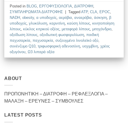
Posted in
BLOG
,
EΡΓΟΦΥΣΙΟΛΟΓΙΑ
,
ΔΙΑΤΡΟΦΗ
,
ΣΥΜΠΛΗΡΩΜΑΤΑ ΔΙΑΤΡΟΦΗΣ
|
Tagged
ATP
,
CLA
,
EPOC
,
NADH
,
obesity
,
α υποδοχείς
,
αερόβια
,
αναερόβια
,
άσκηση
,
β
υποδοχείς
,
γλυκόλυση
,
καρνιτίνη
,
καύση λίπους
,
κινητοποίηση
λίπους
,
κύκλος κιτρικού οξέος
,
μεταφορά λίπους
,
μιτοχόνδριο
,
οξείδωση λίπους
,
οξειδωτική φωσφορυλίωση
,
παιδική
παχυσαρκία
,
παχυσαρκία
,
συζευγμένο λινολεϊκό οξύ
,
συνένζυμο Q10
,
τριφωσφορική αδενοσύνη
,
υοχιμβίνη
,
χρέος
οξυγόνου
,
Ω3 λιπαρά οξέα
ABOUT
ΠΡΟΠΟΝΗΤΙΚΗ – ΔΙΑΤΡΟΦΗ – ΡΕΦΛΕΞΛΟΓΙΑ –
ΜΑΛΑΞΗ – ΕΡΕΥΝΕΣ – ΣΥΜΒΟΥΛΕΣ
LATEST POSTS