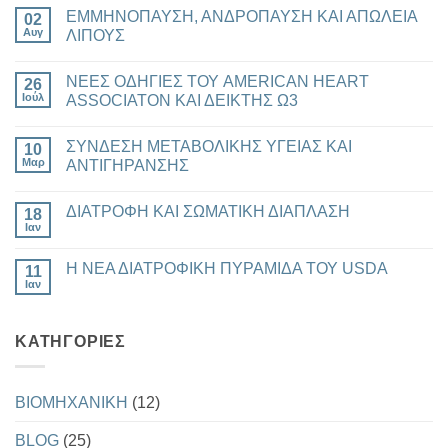
ΕΜΜΗΝΟΠΑΥΣΗ, ΑΝΔΡΟΠΑΥΣΗ ΚΑΙ ΑΠΩΛΕΙΑ
02
Αυγ
ΛΙΠΟΥΣ
Δεν
υπάρχουν
ΝΕΕΣ ΟΔΗΓΙΕΣ ΤΟΥ AMERICAN HEART
26
σχόλια
στο
Ιούλ
ASSOCIATON ΚΑΙ ΔΕΙΚΤΗΣ Ω3
ΕΜΜΗΝΟΠΑΥΣΗ,
ΑΝΔΡΟΠΑΥΣΗ
Δεν
ΚΑΙ
υπάρχουν
ΣΥΝΔΕΣΗ ΜΕΤΑΒΟΛΙΚΗΣ ΥΓΕΙΑΣ ΚΑΙ
ΑΠΩΛΕΙΑ
10
σχόλια
ΛΙΠΟΥΣ
στο
Μαρ
ΑΝΤΙΓΗΡΑΝΣΗΣ
ΝΕΕΣ
ΟΔΗΓΙΕΣ
Δεν
ΤΟΥ
υπάρχουν
ΔΙΑΤΡΟΦΗ ΚΑΙ ΣΩΜΑΤΙΚΗ ΔΙΑΠΛΑΣΗ
AMERICAN
18
σχόλια
HEART
στο
Ιαν
Δεν
ASSOCIATON
ΣΥΝΔΕΣΗ
υπάρχουν
ΚΑΙ
ΜΕΤΑΒΟΛΙΚΗΣ
σχόλια
ΔΕΙΚΤΗΣ
ΥΓΕΙΑΣ
Η ΝΕΑ ΔΙΑΤΡΟΦΙΚΗ ΠΥΡΑΜΙΔΑ ΤΟΥ USDA
11
στο
Ω3
ΚΑΙ
ΔΙΑΤΡΟΦΗ
Ιαν
ΑΝΤΙΓΗΡΑΝΣΗΣ
Δεν
ΚΑΙ
υπάρχουν
ΣΩΜΑΤΙΚΗ
σχόλια
ΔΙΑΠΛΑΣΗ
στο
KΑΤΗΓΟΡΊΕΣ
Η
ΝΕΑ
ΔΙΑΤΡΟΦΙΚΗ
ΠΥΡΑΜΙΔΑ
ΤΟΥ
BIOMHXANIKH
(12)
USDA
BLOG
(25)