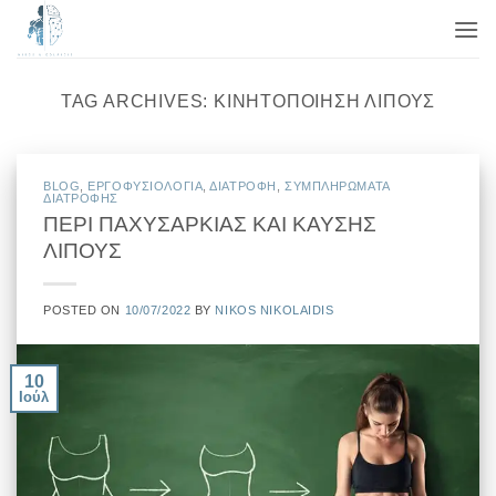
Μετάβαση
στο
περιεχόμενο
TAG ARCHIVES:
ΚΙΝΗΤΟΠΟΊΗΣΗ ΛΊΠΟΥΣ
BLOG
,
EΡΓΟΦΥΣΙΟΛΟΓΙΑ
,
ΔΙΑΤΡΟΦΗ
,
ΣΥΜΠΛΗΡΩΜΑΤΑ
ΔΙΑΤΡΟΦΗΣ
ΠΕΡΙ ΠΑΧΥΣΑΡΚΙΑΣ ΚΑΙ ΚΑΥΣΗΣ
ΛΙΠΟΥΣ
POSTED ON
10/07/2022
BY
NIKOS NIKOLAIDIS
10
Ιούλ