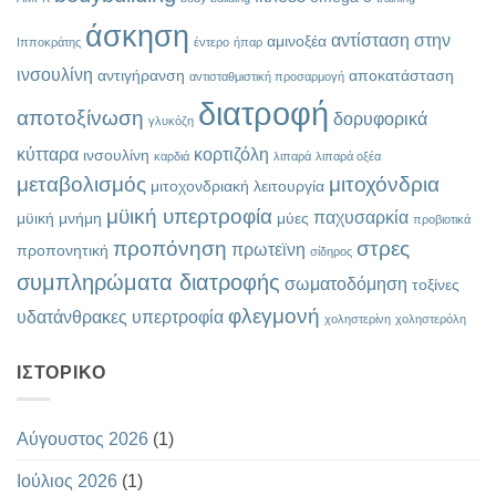
άσκηση
αντίσταση στην
αμινοξέα
Ιπποκράτης
έντερο
ήπαρ
ινσουλίνη
αντιγήρανση
αποκατάσταση
αντισταθμιστική προσαρμογή
διατροφή
αποτοξίνωση
δορυφορικά
γλυκόζη
κύτταρα
κορτιζόλη
ινσουλίνη
καρδιά
λιπαρά
λιπαρά οξέα
μεταβολισμός
μιτοχόνδρια
μιτοχονδριακή λειτουργία
μϋική υπερτροφία
παχυσαρκία
μϋική μνήμη
μύες
προβιοτικά
προπόνηση
στρες
πρωτεϊνη
προπονητική
σίδηρος
συμπληρώματα διατροφής
σωματοδόμηση
τοξίνες
φλεγμονή
υδατάνθρακες
υπερτροφία
χοληστερίνη
χοληστερόλη
ΙΣΤΟΡΙΚΌ
Αύγουστος 2026
(1)
Ιούλιος 2026
(1)