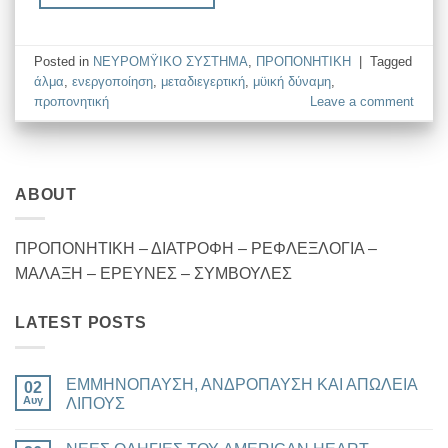
Posted in
ΝΕΥΡΟΜΫΙΚΟ ΣΥΣΤΗΜΑ
,
ΠΡΟΠΟΝΗΤΙΚΗ
|
Tagged
άλμα
,
ενεργοποίηση
,
μεταδιεγερτική
,
μϋική δύναμη
,
προπονητική
Leave a comment
ABOUT
ΠΡΟΠΟΝΗΤΙΚΗ – ΔΙΑΤΡΟΦΗ – ΡΕΦΛΕΞΛΟΓΙΑ –
ΜΑΛΑΞΗ – ΕΡΕΥΝΕΣ – ΣΥΜΒΟΥΛΕΣ
LATEST POSTS
ΕΜΜΗΝΟΠΑΥΣΗ, ΑΝΔΡΟΠΑΥΣΗ ΚΑΙ ΑΠΩΛΕΙΑ
02
Αυγ
ΛΙΠΟΥΣ
Δεν
υπάρχουν