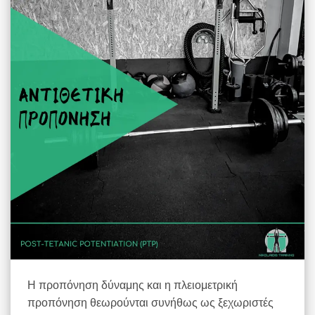
Η προπόνηση δύναμης και η πλειομετρική
προπόνηση θεωρούνται συνήθως ως ξεχωριστές