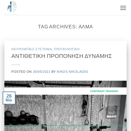
Μετάβαση
στο
περιεχόμενο
TAG ARCHIVES:
ΆΛΜΑ
ΝΕΥΡΟΜΫΙΚΟ ΣΥΣΤΗΜΑ
,
ΠΡΟΠΟΝΗΤΙΚΗ
ΑΝΤΙΘΕΤΙΚΗ ΠΡΟΠΟΝΗΣΗ ΔΥΝΑΜΗΣ
POSTED ON
26/05/2021
BY
NIKOS NIKOLAIDIS
26
Μάι