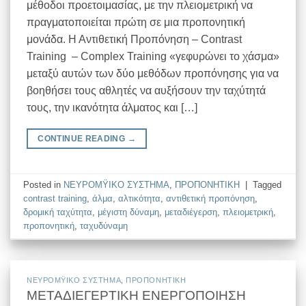
μέθοδοι προετοιμασίας, με την πλειομετρική να
πραγματοποιείται πρώτη σε μια προπονητική
μονάδα. Η Αντιθετική Προπόνηση – Contrast
Training – Complex Training «γεφυρώνει το χάσμα»
μεταξύ αυτών των δύο μεθόδων προπόνησης για να
βοηθήσει τους αθλητές να αυξήσουν την ταχύτητά
τους, την ικανότητα άλματος και […]
CONTINUE READING
→
Posted in
ΝΕΥΡΟΜΫΙΚΟ ΣΥΣΤΗΜΑ
,
ΠΡΟΠΟΝΗΤΙΚΗ
|
Tagged
contrast training
,
άλμα
,
αλτικότητα
,
αντιθετική προπόνηση
,
δρομική ταχύτητα
,
μέγιστη δύναμη
,
μεταδιέγερση
,
πλειομετρική
,
προπονητική
,
ταχυδύναμη
ΝΕΥΡΟΜΫΙΚΟ ΣΥΣΤΗΜΑ
,
ΠΡΟΠΟΝΗΤΙΚΗ
ΜΕΤΑΔΙΕΓΕΡΤΙΚΗ ΕΝΕΡΓΟΠΟΙΗΣΗ