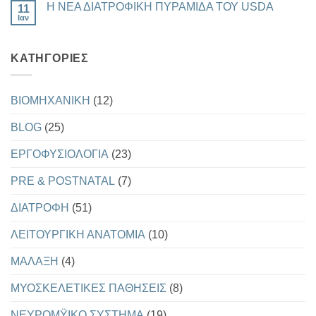
ΔΕΙΚΤΗΣ
ΥΓΕΙΑΣ
Η ΝΕΑ ΔΙΑΤΡΟΦΙΚΗ ΠΥΡΑΜΙΔΑ ΤΟΥ USDA
11
στο
Ω3
ΚΑΙ
ΔΙΑΤΡΟΦΗ
Ιαν
ΑΝΤΙΓΗΡΑΝΣΗΣ
Δεν
ΚΑΙ
υπάρχουν
ΣΩΜΑΤΙΚΗ
σχόλια
ΔΙΑΠΛΑΣΗ
στο
KΑΤΗΓΟΡΊΕΣ
Η
ΝΕΑ
ΔΙΑΤΡΟΦΙΚΗ
ΠΥΡΑΜΙΔΑ
ΤΟΥ
BIOMHXANIKH
(12)
USDA
BLOG
(25)
EΡΓΟΦΥΣΙΟΛΟΓΙΑ
(23)
PRE & POSTNATAL
(7)
ΔΙΑΤΡΟΦΗ
(51)
ΛΕΙΤΟΥΡΓΙΚΗ ΑΝΑΤΟΜΙΑ
(10)
ΜΑΛΑΞΗ
(4)
ΜΥΟΣΚΕΛΕΤΙΚΕΣ ΠΑΘΗΣΕΙΣ
(8)
ΝΕΥΡΟΜΫΙΚΟ ΣΥΣΤΗΜΑ
(19)