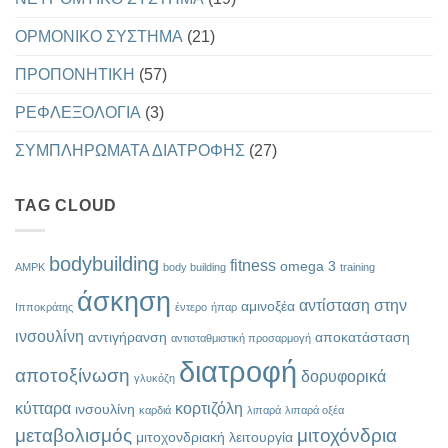
ΟΡΜΟΝΙΚΟ ΣΥΣΤΗΜΑ
(21)
ΠΡΟΠΟΝΗΤΙΚΗ
(57)
ΡΕΦΛΕΞΟΛΟΓΙΑ
(3)
ΣΥΜΠΛΗΡΩΜΑΤΑ ΔΙΑΤΡΟΦΗΣ
(27)
TAG CLOUD
bodybuilding
fitness
omega 3
AMPK
body building
training
άσκηση
αντίσταση στην
αμινοξέα
Ιπποκράτης
έντερο
ήπαρ
ινσουλίνη
αντιγήρανση
αποκατάσταση
αντισταθμιστική προσαρμογή
διατροφή
αποτοξίνωση
δορυφορικά
γλυκόζη
κύτταρα
κορτιζόλη
ινσουλίνη
καρδιά
λιπαρά
λιπαρά οξέα
μεταβολισμός
μιτοχόνδρια
μιτοχονδριακή λειτουργία