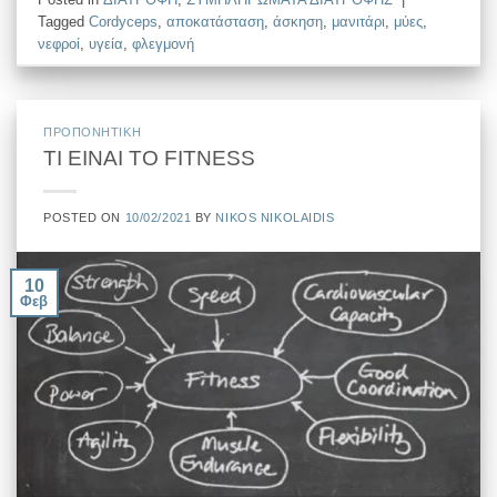
Tagged
Cordyceps
,
αποκατάσταση
,
άσκηση
,
μανιτάρι
,
μύες
,
νεφροί
,
υγεία
,
φλεγμονή
ΠΡΟΠΟΝΗΤΙΚΗ
ΤΙ ΕΙΝΑΙ ΤΟ FITNESS
POSTED ON
10/02/2021
BY
NIKOS NIKOLAIDIS
10
Φεβ