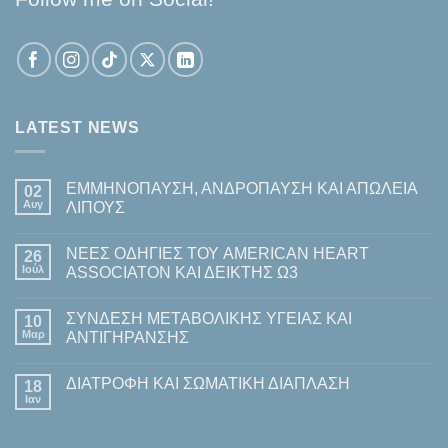
LATEST NEWS
ΕΜΜΗΝΟΠΑΥΣΗ, ΑΝΔΡΟΠΑΥΣΗ ΚΑΙ ΑΠΩΛΕΙΑ
02
Αυγ
ΛΙΠΟΥΣ
Δεν
υπάρχουν
ΝΕΕΣ ΟΔΗΓΙΕΣ ΤΟΥ AMERICAN HEART
26
σχόλια
στο
Ιούλ
ASSOCIATON ΚΑΙ ΔΕΙΚΤΗΣ Ω3
ΕΜΜΗΝΟΠΑΥΣΗ,
ΑΝΔΡΟΠΑΥΣΗ
Δεν
ΚΑΙ
υπάρχουν
ΣΥΝΔΕΣΗ ΜΕΤΑΒΟΛΙΚΗΣ ΥΓΕΙΑΣ ΚΑΙ
ΑΠΩΛΕΙΑ
10
σχόλια
ΛΙΠΟΥΣ
στο
Μαρ
ΑΝΤΙΓΗΡΑΝΣΗΣ
ΝΕΕΣ
ΟΔΗΓΙΕΣ
Δεν
ΤΟΥ
υπάρχουν
ΔΙΑΤΡΟΦΗ ΚΑΙ ΣΩΜΑΤΙΚΗ ΔΙΑΠΛΑΣΗ
AMERICAN
18
σχόλια
HEART
στο
Ιαν
Δεν
ASSOCIATON
ΣΥΝΔΕΣΗ
υπάρχουν
ΚΑΙ
ΜΕΤΑΒΟΛΙΚΗΣ
σχόλια
ΔΕΙΚΤΗΣ
ΥΓΕΙΑΣ
στο