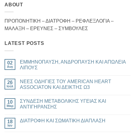
ABOUT
ΠΡΟΠΟΝΗΤΙΚΗ – ΔΙΑΤΡΟΦΗ – ΡΕΦΛΕΞΛΟΓΙΑ –
ΜΑΛΑΞΗ – ΕΡΕΥΝΕΣ – ΣΥΜΒΟΥΛΕΣ
LATEST POSTS
ΕΜΜΗΝΟΠΑΥΣΗ, ΑΝΔΡΟΠΑΥΣΗ ΚΑΙ ΑΠΩΛΕΙΑ
02
Αυγ
ΛΙΠΟΥΣ
Δεν
υπάρχουν
ΝΕΕΣ ΟΔΗΓΙΕΣ ΤΟΥ AMERICAN HEART
26
σχόλια
στο
Ιούλ
ASSOCIATON ΚΑΙ ΔΕΙΚΤΗΣ Ω3
ΕΜΜΗΝΟΠΑΥΣΗ,
ΑΝΔΡΟΠΑΥΣΗ
Δεν
ΚΑΙ
υπάρχουν
ΣΥΝΔΕΣΗ ΜΕΤΑΒΟΛΙΚΗΣ ΥΓΕΙΑΣ ΚΑΙ
ΑΠΩΛΕΙΑ
10
σχόλια
ΛΙΠΟΥΣ
στο
Μαρ
ΑΝΤΙΓΗΡΑΝΣΗΣ
ΝΕΕΣ
ΟΔΗΓΙΕΣ
Δεν
ΤΟΥ
υπάρχουν
ΔΙΑΤΡΟΦΗ ΚΑΙ ΣΩΜΑΤΙΚΗ ΔΙΑΠΛΑΣΗ
AMERICAN
18
σχόλια
HEART
στο
Ιαν
Δεν
ASSOCIATON
ΣΥΝΔΕΣΗ
υπάρχουν
ΚΑΙ
ΜΕΤΑΒΟΛΙΚΗΣ
σχόλια