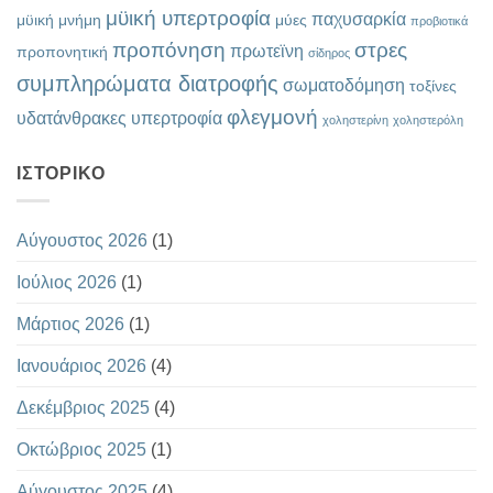
μϋική υπερτροφία
παχυσαρκία
μϋική μνήμη
μύες
προβιοτικά
προπόνηση
στρες
πρωτεϊνη
προπονητική
σίδηρος
συμπληρώματα διατροφής
σωματοδόμηση
τοξίνες
φλεγμονή
υδατάνθρακες
υπερτροφία
χοληστερίνη
χοληστερόλη
ΙΣΤΟΡΙΚΌ
Αύγουστος 2026
(1)
Ιούλιος 2026
(1)
Μάρτιος 2026
(1)
Ιανουάριος 2026
(4)
Δεκέμβριος 2025
(4)
Οκτώβριος 2025
(1)
Αύγουστος 2025
(4)