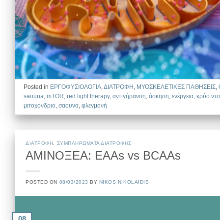
Posted in
EΡΓΟΦΥΣΙΟΛΟΓΙΑ
,
ΔΙΑΤΡΟΦΗ
,
ΜΥΟΣΚΕΛΕΤΙΚΕΣ ΠΑΘΗΣΕΙΣ
,
saouna
,
mTOR
,
red light therapy
,
αντιγήρανση
,
άσκηση
,
ενέργεια
,
κρύο ντ
μιτοχόνδριο
,
σαουνα
,
φλεγμονή
ΔΙΑΤΡΟΦΗ
,
ΣΥΜΠΛΗΡΩΜΑΤΑ ΔΙΑΤΡΟΦΗΣ
ΑΜΙΝΟΞΕΑ: ΕΑΑs vs ΒCΑΑs
POSTED ON
08/03/2023
BY
NIKOS NIKOLAIDIS
08