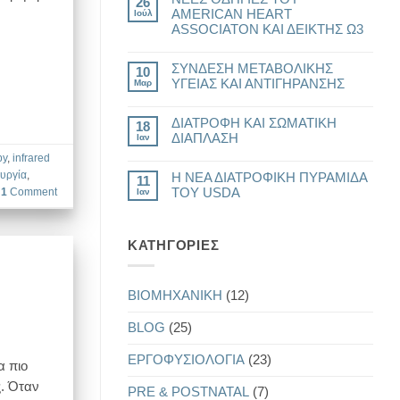
26
στο
AMERICAN HEART
Ιούλ
ΕΜΜΗΝΟΠΑΥΣΗ,
ASSOCIATON ΚΑΙ ΔΕΙΚΤΗΣ Ω3
ΑΝΔΡΟΠΑΥΣΗ
ΚΑΙ
Δεν
ΑΠΩΛΕΙΑ
υπάρχουν
ΛΙΠΟΥΣ
ΣΥΝΔΕΣΗ ΜΕΤΑΒΟΛΙΚΗΣ
σχόλια
10
στο
ΥΓΕΙΑΣ ΚΑΙ ΑΝΤΙΓΗΡΑΝΣΗΣ
Μαρ
ΝΕΕΣ
ΟΔΗΓΙΕΣ
Δεν
ΤΟΥ
υπάρχουν
AMERICAN
ΔΙΑΤΡΟΦΗ ΚΑΙ ΣΩΜΑΤΙΚΗ
σχόλια
18
HEART
στο
ΔΙΑΠΛΑΣΗ
Ιαν
ASSOCIATON
ΣΥΝΔΕΣΗ
ΚΑΙ
ΜΕΤΑΒΟΛΙΚΗΣ
Δεν
py
,
infrared
ΔΕΙΚΤΗΣ
ΥΓΕΙΑΣ
υπάρχουν
ουργία
,
Ω3
ΚΑΙ
Η ΝΕΑ ΔΙΑΤΡΟΦΙΚΗ ΠΥΡΑΜΙΔΑ
σχόλια
11
ΑΝΤΙΓΗΡΑΝΣΗΣ
στο
1
Comment
ΤΟΥ USDA
Ιαν
ΔΙΑΤΡΟΦΗ
ΚΑΙ
Δεν
ΣΩΜΑΤΙΚΗ
υπάρχουν
ΔΙΑΠΛΑΣΗ
σχόλια
στο
KΑΤΗΓΟΡΊΕΣ
Η
ΝΕΑ
ΔΙΑΤΡΟΦΙΚΗ
ΠΥΡΑΜΙΔΑ
BIOMHXANIKH
(12)
ΤΟΥ
USDA
BLOG
(25)
EΡΓΟΦΥΣΙΟΛΟΓΙΑ
(23)
α πιο
. Όταν
PRE & POSTNATAL
(7)