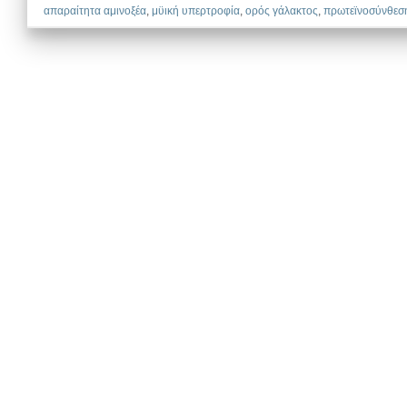
απαραίτητα αμινοξέα
,
μϋική υπερτροφία
,
ορός γάλακτος
,
πρωτεϊνοσύνθεσ