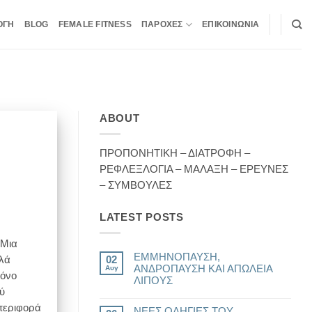
ΟΓΗ
BLOG
FEMALE FITNESS
ΠΑΡΟΧΕΣ
ΕΠΙΚΟΙΝΩΝΙΑ
ABOUT
ΠΡΟΠΟΝΗΤΙΚΗ – ΔΙΑΤΡΟΦΗ –
ΡΕΦΛΕΞΛΟΓΙΑ – ΜΑΛΑΞΗ – ΕΡΕΥΝΕΣ
– ΣΥΜΒΟΥΛΕΣ
LATEST POSTS
 Μια
ΕΜΜΗΝΟΠΑΥΣΗ,
λά
02
ΑΝΔΡΟΠΑΥΣΗ ΚΑΙ ΑΠΩΛΕΙΑ
Αυγ
μόνο
ΛΙΠΟΥΣ
ύ
Δεν
υπάρχουν
μπεριφορά
ΝΕΕΣ ΟΔΗΓΙΕΣ ΤΟΥ
σχόλια