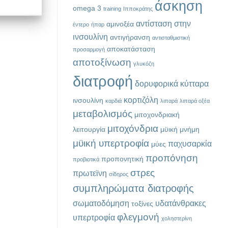
άσκηση
omega 3
training
Ιπποκράτης
αντίσταση στην
αμινοξέα
έντερο
ήπαρ
ινσουλίνη
αντιγήρανση
αντισταθμιστική
αποκατάσταση
προσαρμογή
αποτοξίνωση
γλυκόζη
διατροφή
δορυφορικά κύτταρα
κορτιζόλη
ινσουλίνη
καρδιά
λιπαρά
λιπαρά οξέα
μεταβολισμός
μιτοχονδριακή
μιτοχόνδρια
λειτουργία
μϋική μνήμη
μϋική υπερτροφία
παχυσαρκία
μύες
προπόνηση
προπονητική
προβιοτικά
στρες
πρωτεϊνη
σίδηρος
συμπληρώματα διατροφής
σωματοδόμηση
υδατάνθρακες
τοξίνες
φλεγμονή
υπερτροφία
χοληστερίνη