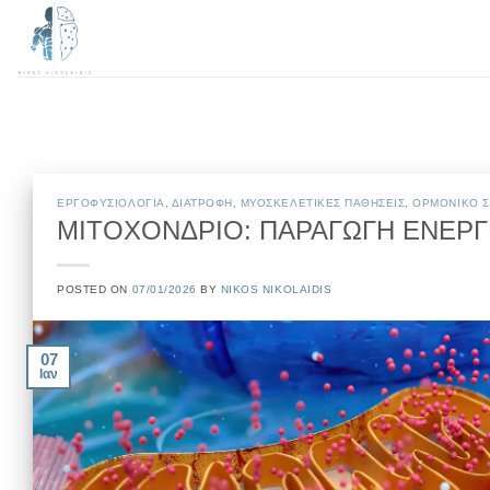
Μετάβαση
στο
περιεχόμενο
EΡΓΟΦΥΣΙΟΛΟΓΙΑ
,
ΔΙΑΤΡΟΦΗ
,
ΜΥΟΣΚΕΛΕΤΙΚΕΣ ΠΑΘΗΣΕΙΣ
,
ΟΡΜΟΝΙΚΟ 
ΜΙΤΟΧΟΝΔΡΙΟ: ΠΑΡΑΓΩΓΗ ΕΝΕΡΓΕ
POSTED ON
07/01/2026
BY
NIKOS NIKOLAIDIS
07
Ιαν