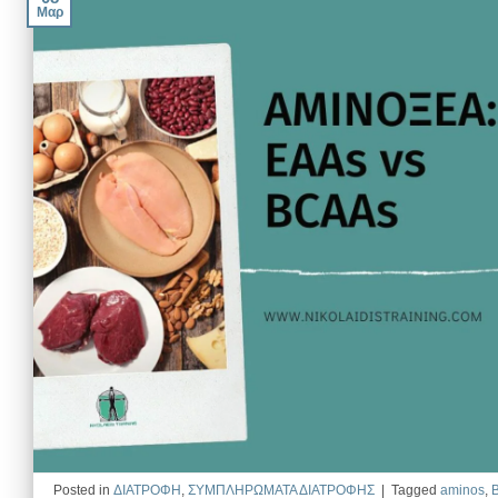
Μαρ
Posted in
ΔΙΑΤΡΟΦΗ
,
ΣΥΜΠΛΗΡΩΜΑΤΑ ΔΙΑΤΡΟΦΗΣ
|
Tagged
aminos
,