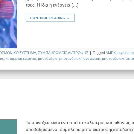
τους. Η ίδια η ενέργεια […]
CONTINUE READING
→
ΟΡΜΟΝΙΚΟ ΣΥΣΤΗΜΑ
,
ΣΥΜΠΛΗΡΩΜΑΤΑ ΔΙΑΤΡΟΦΗΣ
|
Tagged
AMPK
,
cryothera
ους
,
κυταρρική ενέργεια
,
μιτοχόνδρια
,
μιτοχονδριακή αναγένεση
,
μιτοχονδριακή λειτ
Τα αμινοξέα είναι ένα από τα καλύτερα, και πιθανώς τ
υποβαθμισμένα, συμπληρώματα διατροφής/απόδοσης