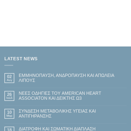
LATEST NEWS
ΕΜΜΗΝΟΠΑΥΣΗ, ΑΝΔΡΟΠΑΥΣΗ ΚΑΙ ΑΠΩΛΕΙΑ
02
ΛΙΠΟΥΣ
Αυγ
Δεν
υπάρχουν
ΝΕΕΣ ΟΔΗΓΙΕΣ ΤΟΥ AMERICAN HEART
σχόλια
26
στο
ASSOCIATON ΚΑΙ ΔΕΙΚΤΗΣ Ω3
Ιούλ
ΕΜΜΗΝΟΠΑΥΣΗ,
ΑΝΔΡΟΠΑΥΣΗ
Δεν
ΚΑΙ
υπάρχουν
ΑΠΩΛΕΙΑ
ΣΥΝΔΕΣΗ ΜΕΤΑΒΟΛΙΚΗΣ ΥΓΕΙΑΣ ΚΑΙ
σχόλια
10
ΛΙΠΟΥΣ
στο
ΑΝΤΙΓΗΡΑΝΣΗΣ
Μαρ
ΝΕΕΣ
ΟΔΗΓΙΕΣ
Δεν
ΤΟΥ
υπάρχουν
AMERICAN
ΔΙΑΤΡΟΦΗ ΚΑΙ ΣΩΜΑΤΙΚΗ ΔΙΑΠΛΑΣΗ
σχόλια
18