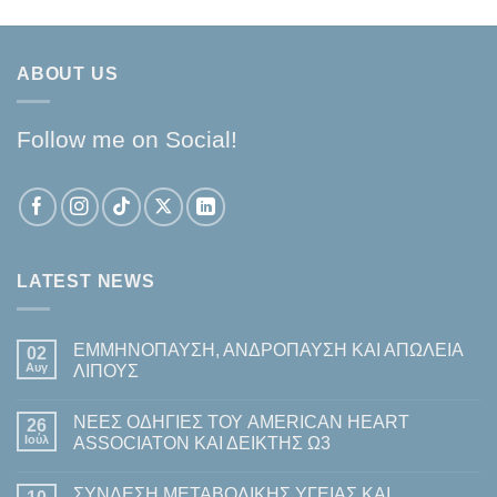
ABOUT US
Follow me on Social!
LATEST NEWS
ΕΜΜΗΝΟΠΑΥΣΗ, ΑΝΔΡΟΠΑΥΣΗ ΚΑΙ ΑΠΩΛΕΙΑ
02
Αυγ
ΛΙΠΟΥΣ
Δεν
υπάρχουν
ΝΕΕΣ ΟΔΗΓΙΕΣ ΤΟΥ AMERICAN HEART
26
σχόλια
στο
Ιούλ
ASSOCIATON ΚΑΙ ΔΕΙΚΤΗΣ Ω3
ΕΜΜΗΝΟΠΑΥΣΗ,
ΑΝΔΡΟΠΑΥΣΗ
Δεν
ΚΑΙ
υπάρχουν
ΣΥΝΔΕΣΗ ΜΕΤΑΒΟΛΙΚΗΣ ΥΓΕΙΑΣ ΚΑΙ
ΑΠΩΛΕΙΑ
σχόλια