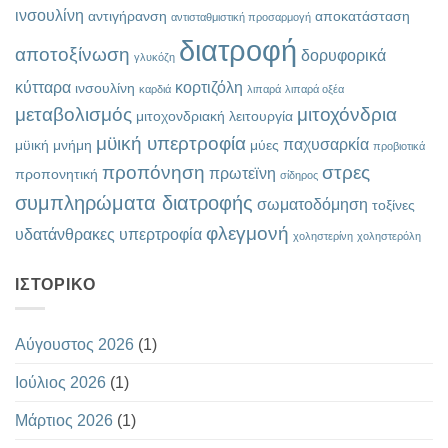
ινσουλίνη
αντιγήρανση
αποκατάσταση
αντισταθμιστική προσαρμογή
διατροφή
αποτοξίνωση
δορυφορικά
γλυκόζη
κύτταρα
κορτιζόλη
ινσουλίνη
καρδιά
λιπαρά
λιπαρά οξέα
μεταβολισμός
μιτοχόνδρια
μιτοχονδριακή λειτουργία
μϋική υπερτροφία
παχυσαρκία
μϋική μνήμη
μύες
προβιοτικά
προπόνηση
στρες
πρωτεϊνη
προπονητική
σίδηρος
συμπληρώματα διατροφής
σωματοδόμηση
τοξίνες
φλεγμονή
υδατάνθρακες
υπερτροφία
χοληστερίνη
χοληστερόλη
ΙΣΤΟΡΙΚΌ
Αύγουστος 2026
(1)
Ιούλιος 2026
(1)
Μάρτιος 2026
(1)