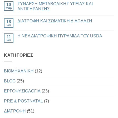
ΚΑΙ
υπάρχουν
ΣΥΝΔΕΣΗ ΜΕΤΑΒΟΛΙΚΗΣ ΥΓΕΙΑΣ ΚΑΙ
ΑΠΩΛΕΙΑ
10
σχόλια
ΛΙΠΟΥΣ
στο
Μαρ
ΑΝΤΙΓΗΡΑΝΣΗΣ
ΝΕΕΣ
ΟΔΗΓΙΕΣ
Δεν
ΤΟΥ
υπάρχουν
ΔΙΑΤΡΟΦΗ ΚΑΙ ΣΩΜΑΤΙΚΗ ΔΙΑΠΛΑΣΗ
AMERICAN
18
σχόλια
HEART
στο
Ιαν
Δεν
ASSOCIATON
ΣΥΝΔΕΣΗ
υπάρχουν
ΚΑΙ
ΜΕΤΑΒΟΛΙΚΗΣ
σχόλια
ΔΕΙΚΤΗΣ
ΥΓΕΙΑΣ
Η ΝΕΑ ΔΙΑΤΡΟΦΙΚΗ ΠΥΡΑΜΙΔΑ ΤΟΥ USDA
11
στο
Ω3
ΚΑΙ
ΔΙΑΤΡΟΦΗ
Ιαν
ΑΝΤΙΓΗΡΑΝΣΗΣ
Δεν
ΚΑΙ
υπάρχουν
ΣΩΜΑΤΙΚΗ
σχόλια
ΔΙΑΠΛΑΣΗ
στο
KΑΤΗΓΟΡΊΕΣ
Η
ΝΕΑ
ΔΙΑΤΡΟΦΙΚΗ
ΠΥΡΑΜΙΔΑ
ΤΟΥ
BIOMHXANIKH
(12)
USDA
BLOG
(25)
EΡΓΟΦΥΣΙΟΛΟΓΙΑ
(23)
PRE & POSTNATAL
(7)
ΔΙΑΤΡΟΦΗ
(51)