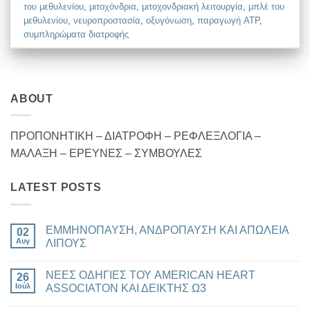
του μεθυλενίου
,
μιτοχόνδρια
,
μιτοχονδριακή λειτουργία
,
μπλέ του
μεθυλενίου
,
νευροπροστασία
,
οξυγόνωση
,
παραγωγή ATP
,
συμπληρώματα διατροφής
ABOUT
ΠΡΟΠΟΝΗΤΙΚΗ – ΔΙΑΤΡΟΦΗ – ΡΕΦΛΕΞΛΟΓΙΑ –
ΜΑΛΑΞΗ – ΕΡΕΥΝΕΣ – ΣΥΜΒΟΥΛΕΣ
LATEST POSTS
ΕΜΜΗΝΟΠΑΥΣΗ, ΑΝΔΡΟΠΑΥΣΗ ΚΑΙ ΑΠΩΛΕΙΑ
02
Αυγ
ΛΙΠΟΥΣ
Δεν
υπάρχουν
ΝΕΕΣ ΟΔΗΓΙΕΣ ΤΟΥ AMERICAN HEART
26
σχόλια
στο
Ιούλ
ASSOCIATON ΚΑΙ ΔΕΙΚΤΗΣ Ω3
ΕΜΜΗΝΟΠΑΥΣΗ,
ΑΝΔΡΟΠΑΥΣΗ
Δεν