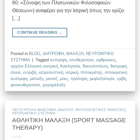
80: «Σύνοψη των Πλατωνικών Φιλοσοφικών
Θέσεων») αναφέρει για την Ιατρική όπως την ορίζει
[…]
CONTINUE READING
→
Posted in
BLOG
,
ΔΙΑΤΡΟΦΗ
,
ΜΑΛΑΞΗ
,
ΝΕΥΡΟΜΫΙΚΟ
ΣΥΣΤΗΜΑ
|
Tagged
ανάτριψη
,
αποθεραπεία
,
αρθρώσεις
,
αρχάια Ελληνική ιαατρική
,
Ασκληπεία
,
δακτυλοπίεση
,
διατροφή
,
έλαια
,
εντριβή
,
ιατραλειπτική
,
ιατρική
,
Ιπποκράτης
,
ιπποκρατική
ανάτριψη
,
μάλαξη
,
μασάζ
,
μύες
,
πρόληψη
,
ρεφλεξολογία
,
τριβή
,
φυσικοθεραπεία
,
χειρομάλαξη
ΛΕΙΤΟΥΡΓΙΚΗ ΑΝΑΤΟΜΙΑ
,
ΜΑΛΑΞΗ
,
ΜΥΟΣΚΕΛΕΤΙΚΕΣ ΠΑΘΗΣΕΙΣ
,
ΝΕΥΡΟΜΫΙΚΟ ΣΥΣΤΗΜΑ
ΑΘΛΗΤΙΚΗ ΜΑΛΑΞΗ (SPORT MASSAGE
THERAPY)