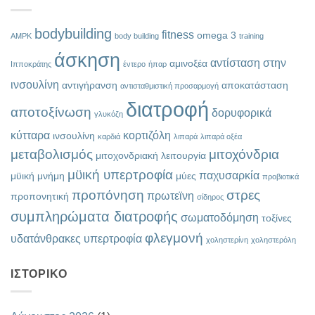
bodybuilding
fitness
omega 3
AMPK
body building
training
άσκηση
αντίσταση στην
αμινοξέα
Ιπποκράτης
έντερο
ήπαρ
ινσουλίνη
αντιγήρανση
αποκατάσταση
αντισταθμιστική προσαρμογή
διατροφή
αποτοξίνωση
δορυφορικά
γλυκόζη
κύτταρα
κορτιζόλη
ινσουλίνη
καρδιά
λιπαρά
λιπαρά οξέα
μεταβολισμός
μιτοχόνδρια
μιτοχονδριακή λειτουργία
μϋική υπερτροφία
παχυσαρκία
μϋική μνήμη
μύες
προβιοτικά
προπόνηση
στρες
πρωτεϊνη
προπονητική
σίδηρος
συμπληρώματα διατροφής
σωματοδόμηση
τοξίνες
φλεγμονή
υδατάνθρακες
υπερτροφία
χοληστερίνη
χοληστερόλη
ΙΣΤΟΡΙΚΌ