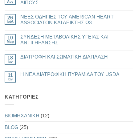
Αυγ
ΛΙΠΟΥΣ
Δεν
υπάρχουν
ΝΕΕΣ ΟΔΗΓΙΕΣ ΤΟΥ AMERICAN HEART
26
σχόλια
στο
Ιούλ
ASSOCIATON ΚΑΙ ΔΕΙΚΤΗΣ Ω3
ΕΜΜΗΝΟΠΑΥΣΗ,
ΑΝΔΡΟΠΑΥΣΗ
Δεν
ΚΑΙ
υπάρχουν
ΣΥΝΔΕΣΗ ΜΕΤΑΒΟΛΙΚΗΣ ΥΓΕΙΑΣ ΚΑΙ
ΑΠΩΛΕΙΑ
10
σχόλια
ΛΙΠΟΥΣ
στο
Μαρ
ΑΝΤΙΓΗΡΑΝΣΗΣ
ΝΕΕΣ
ΟΔΗΓΙΕΣ
Δεν
ΤΟΥ
υπάρχουν
ΔΙΑΤΡΟΦΗ ΚΑΙ ΣΩΜΑΤΙΚΗ ΔΙΑΠΛΑΣΗ
AMERICAN
18
σχόλια
HEART
στο
Ιαν
Δεν
ASSOCIATON
ΣΥΝΔΕΣΗ
υπάρχουν
ΚΑΙ
ΜΕΤΑΒΟΛΙΚΗΣ
σχόλια
ΔΕΙΚΤΗΣ
ΥΓΕΙΑΣ
Η ΝΕΑ ΔΙΑΤΡΟΦΙΚΗ ΠΥΡΑΜΙΔΑ ΤΟΥ USDA
11
στο
Ω3
ΚΑΙ
ΔΙΑΤΡΟΦΗ
Ιαν
ΑΝΤΙΓΗΡΑΝΣΗΣ
Δεν
ΚΑΙ
υπάρχουν
ΣΩΜΑΤΙΚΗ
σχόλια
ΔΙΑΠΛΑΣΗ
στο
KΑΤΗΓΟΡΊΕΣ
Η
ΝΕΑ
ΔΙΑΤΡΟΦΙΚΗ
ΠΥΡΑΜΙΔΑ
ΤΟΥ
BIOMHXANIKH
(12)
USDA
BLOG
(25)