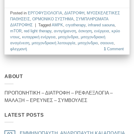
Posted in
EΡΓΟΦΥΣΙΟΛΟΓΙΑ
,
ΔΙΑΤΡΟΦΗ
,
ΜΥΟΣΚΕΛΕΤΙΚΕΣ
ΠΑΘΗΣΕΙΣ
,
ΟΡΜΟΝΙΚΟ ΣΥΣΤΗΜΑ
,
ΣΥΜΠΛΗΡΩΜΑΤΑ
ΔΙΑΤΡΟΦΗΣ
|
Tagged
AMPK
,
cryotherapy
,
infrared saouna
,
mTOR
,
red light therapy
,
αντιγήρανση
,
άσκηση
,
ενέργεια
,
κρύο
ντους
,
κυταρρική ενέργεια
,
μιτοχόνδρια
,
μιτοχονδριακή
αναγένεση
,
μιτοχονδριακή λειτουργία
,
μιτοχόνδριο
,
σαουνα
,
φλεγμονή
1
Comment
ABOUT
ΠΡΟΠΟΝΗΤΙΚΗ – ΔΙΑΤΡΟΦΗ – ΡΕΦΛΕΞΛΟΓΙΑ –
ΜΑΛΑΞΗ – ΕΡΕΥΝΕΣ – ΣΥΜΒΟΥΛΕΣ
LATEST POSTS
ΕΜΜΗΝΟΠΑΥΣΗ, ΑΝΔΡΟΠΑΥΣΗ ΚΑΙ ΑΠΩΛΕΙΑ