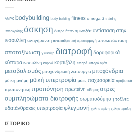
bodybuilding
fitness
omega 3
AMPK
body building
training
άσκηση
αντίσταση στην
αμινοξέα
Ιπποκράτης
έντερο
ήπαρ
ινσουλίνη
αντιγήρανση
αποκατάσταση
αντισταθμιστική προσαρμογή
διατροφή
αποτοξίνωση
δορυφορικά
γλυκόζη
κύτταρα
κορτιζόλη
ινσουλίνη
καρδιά
λιπαρά
λιπαρά οξέα
μεταβολισμός
μιτοχόνδρια
μιτοχονδριακή λειτουργία
μϋική υπερτροφία
παχυσαρκία
μϋική μνήμη
μύες
προβιοτικά
προπόνηση
στρες
πρωτεϊνη
προπονητική
σίδηρος
συμπληρώματα διατροφής
σωματοδόμηση
τοξίνες
φλεγμονή
υδατάνθρακες
υπερτροφία
χοληστερίνη
χοληστερόλη
ΙΣΤΟΡΙΚΌ