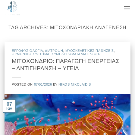
Μετάβαση
στο
περιεχόμενο
TAG ARCHIVES:
ΜΙΤΟΧΟΝΔΡΙΑΚΉ ΑΝΑΓΈΝΕΣΗ
EΡΓΟΦΥΣΙΟΛΟΓΙΑ
,
ΔΙΑΤΡΟΦΗ
,
ΜΥΟΣΚΕΛΕΤΙΚΕΣ ΠΑΘΗΣΕΙΣ
,
ΟΡΜΟΝΙΚΟ ΣΥΣΤΗΜΑ
,
ΣΥΜΠΛΗΡΩΜΑΤΑ ΔΙΑΤΡΟΦΗΣ
ΜΙΤΟΧΟΝΔΡΙΟ: ΠΑΡΑΓΩΓΗ ΕΝΕΡΓΕΙΑΣ
– ΑΝΤΙΓΗΡΑΝΣΗ – ΥΓΕΙΑ
POSTED ON
07/01/2026
BY
NIKOS NIKOLAIDIS
07
Ιαν