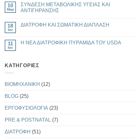
ΚΑΙ
υπάρχουν
ΣΥΝΔΕΣΗ ΜΕΤΑΒΟΛΙΚΗΣ ΥΓΕΙΑΣ ΚΑΙ
ΑΠΩΛΕΙΑ
10
σχόλια
ΛΙΠΟΥΣ
στο
Μαρ
ΑΝΤΙΓΗΡΑΝΣΗΣ
ΝΕΕΣ
ΟΔΗΓΙΕΣ
Δεν
ΤΟΥ
υπάρχουν
ΔΙΑΤΡΟΦΗ ΚΑΙ ΣΩΜΑΤΙΚΗ ΔΙΑΠΛΑΣΗ
AMERICAN
18
σχόλια
HEART
στο
Ιαν
Δεν
ASSOCIATON
ΣΥΝΔΕΣΗ
υπάρχουν
ΚΑΙ
ΜΕΤΑΒΟΛΙΚΗΣ
σχόλια
ΔΕΙΚΤΗΣ
ΥΓΕΙΑΣ
Η ΝΕΑ ΔΙΑΤΡΟΦΙΚΗ ΠΥΡΑΜΙΔΑ ΤΟΥ USDA
11
στο
Ω3
ΚΑΙ
ΔΙΑΤΡΟΦΗ
Ιαν
ΑΝΤΙΓΗΡΑΝΣΗΣ
Δεν
ΚΑΙ
υπάρχουν
ΣΩΜΑΤΙΚΗ
σχόλια
ΔΙΑΠΛΑΣΗ
στο
KΑΤΗΓΟΡΊΕΣ
Η
ΝΕΑ
ΔΙΑΤΡΟΦΙΚΗ
ΠΥΡΑΜΙΔΑ
ΤΟΥ
BIOMHXANIKH
(12)
USDA
BLOG
(25)
EΡΓΟΦΥΣΙΟΛΟΓΙΑ
(23)
PRE & POSTNATAL
(7)
ΔΙΑΤΡΟΦΗ
(51)