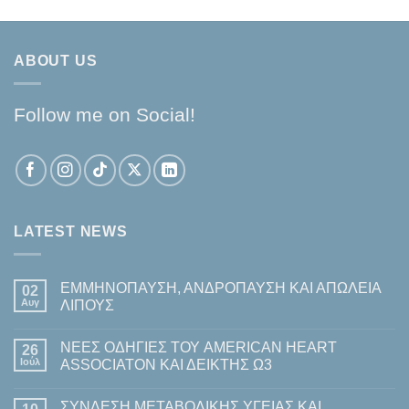
ABOUT US
Follow me on Social!
LATEST NEWS
ΕΜΜΗΝΟΠΑΥΣΗ, ΑΝΔΡΟΠΑΥΣΗ ΚΑΙ ΑΠΩΛΕΙΑ
02
Αυγ
ΛΙΠΟΥΣ
Δεν
υπάρχουν
ΝΕΕΣ ΟΔΗΓΙΕΣ ΤΟΥ AMERICAN HEART
26
σχόλια
στο
Ιούλ
ASSOCIATON ΚΑΙ ΔΕΙΚΤΗΣ Ω3
ΕΜΜΗΝΟΠΑΥΣΗ,
ΑΝΔΡΟΠΑΥΣΗ
Δεν
ΚΑΙ
υπάρχουν
ΣΥΝΔΕΣΗ ΜΕΤΑΒΟΛΙΚΗΣ ΥΓΕΙΑΣ ΚΑΙ
ΑΠΩΛΕΙΑ
σχόλια