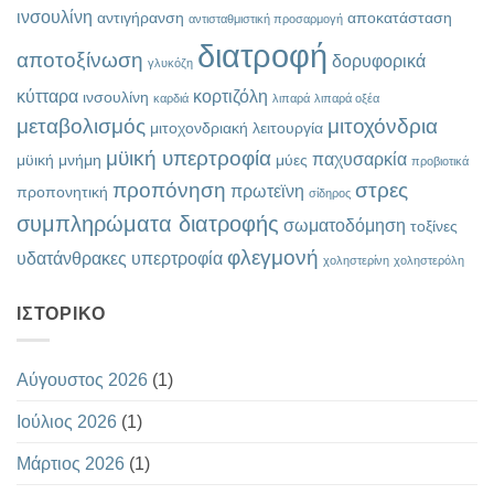
ινσουλίνη
αντιγήρανση
αποκατάσταση
αντισταθμιστική προσαρμογή
διατροφή
αποτοξίνωση
δορυφορικά
γλυκόζη
κύτταρα
κορτιζόλη
ινσουλίνη
καρδιά
λιπαρά
λιπαρά οξέα
μεταβολισμός
μιτοχόνδρια
μιτοχονδριακή λειτουργία
μϋική υπερτροφία
παχυσαρκία
μϋική μνήμη
μύες
προβιοτικά
προπόνηση
στρες
πρωτεϊνη
προπονητική
σίδηρος
συμπληρώματα διατροφής
σωματοδόμηση
τοξίνες
φλεγμονή
υδατάνθρακες
υπερτροφία
χοληστερίνη
χοληστερόλη
ΙΣΤΟΡΙΚΌ
Αύγουστος 2026
(1)
Ιούλιος 2026
(1)
Μάρτιος 2026
(1)