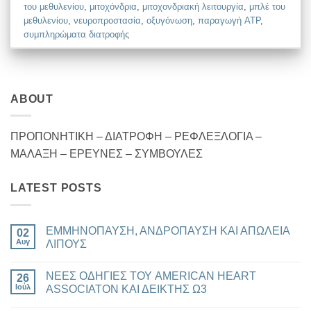
του μεθυλενίου
,
μιτοχόνδρια
,
μιτοχονδριακή λειτουργία
,
μπλέ του
μεθυλενίου
,
νευροπροστασία
,
οξυγόνωση
,
παραγωγή ATP
,
συμπληρώματα διατροφής
ABOUT
ΠΡΟΠΟΝΗΤΙΚΗ – ΔΙΑΤΡΟΦΗ – ΡΕΦΛΕΞΛΟΓΙΑ –
ΜΑΛΑΞΗ – ΕΡΕΥΝΕΣ – ΣΥΜΒΟΥΛΕΣ
LATEST POSTS
ΕΜΜΗΝΟΠΑΥΣΗ, ΑΝΔΡΟΠΑΥΣΗ ΚΑΙ ΑΠΩΛΕΙΑ
02
Αυγ
ΛΙΠΟΥΣ
Δεν
υπάρχουν
ΝΕΕΣ ΟΔΗΓΙΕΣ ΤΟΥ AMERICAN HEART
26
σχόλια
στο
Ιούλ
ASSOCIATON ΚΑΙ ΔΕΙΚΤΗΣ Ω3
ΕΜΜΗΝΟΠΑΥΣΗ,
ΑΝΔΡΟΠΑΥΣΗ
Δεν