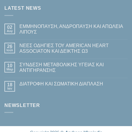
LATEST NEWS
ΕΜΜΗΝΟΠΑΥΣΗ, ΑΝΔΡΟΠΑΥΣΗ ΚΑΙ ΑΠΩΛΕΙΑ
02
Αυγ
ΛΙΠΟΥΣ
Δεν
υπάρχουν
ΝΕΕΣ ΟΔΗΓΙΕΣ ΤΟΥ AMERICAN HEART
26
σχόλια
στο
Ιούλ
ASSOCIATON ΚΑΙ ΔΕΙΚΤΗΣ Ω3
ΕΜΜΗΝΟΠΑΥΣΗ,
ΑΝΔΡΟΠΑΥΣΗ
Δεν
ΚΑΙ
υπάρχουν
ΣΥΝΔΕΣΗ ΜΕΤΑΒΟΛΙΚΗΣ ΥΓΕΙΑΣ ΚΑΙ
ΑΠΩΛΕΙΑ
10
σχόλια
ΛΙΠΟΥΣ
στο
Μαρ
ΑΝΤΙΓΗΡΑΝΣΗΣ
ΝΕΕΣ
ΟΔΗΓΙΕΣ
Δεν
ΤΟΥ
υπάρχουν
ΔΙΑΤΡΟΦΗ ΚΑΙ ΣΩΜΑΤΙΚΗ ΔΙΑΠΛΑΣΗ
AMERICAN
18
σχόλια
HEART
στο
Ιαν
Δεν
ASSOCIATON
ΣΥΝΔΕΣΗ
υπάρχουν
ΚΑΙ
ΜΕΤΑΒΟΛΙΚΗΣ
σχόλια
ΔΕΙΚΤΗΣ
ΥΓΕΙΑΣ
στο
Ω3
ΚΑΙ
NEWSLETTER
ΔΙΑΤΡΟΦΗ
ΑΝΤΙΓΗΡΑΝΣΗΣ
ΚΑΙ
ΣΩΜΑΤΙΚΗ
ΔΙΑΠΛΑΣΗ