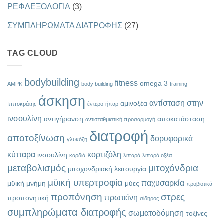
ΡΕΦΛΕΞΟΛΟΓΙΑ
(3)
ΣΥΜΠΛΗΡΩΜΑΤΑ ΔΙΑΤΡΟΦΗΣ
(27)
TAG CLOUD
bodybuilding
fitness
omega 3
AMPK
body building
training
άσκηση
αντίσταση στην
αμινοξέα
Ιπποκράτης
έντερο
ήπαρ
ινσουλίνη
αντιγήρανση
αποκατάσταση
αντισταθμιστική προσαρμογή
διατροφή
αποτοξίνωση
δορυφορικά
γλυκόζη
κύτταρα
κορτιζόλη
ινσουλίνη
καρδιά
λιπαρά
λιπαρά οξέα
μεταβολισμός
μιτοχόνδρια
μιτοχονδριακή λειτουργία
μϋική υπερτροφία
παχυσαρκία
μϋική μνήμη
μύες
προβιοτικά
προπόνηση
στρες
πρωτεϊνη
προπονητική
σίδηρος
συμπληρώματα διατροφής
σωματοδόμηση
τοξίνες