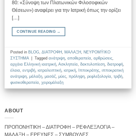
80: «Σύνοψη των Πλατωνικών Φιλοσοφικών
Θέσεων») αναφέρει για την Ιατρική όπως την ορίζει
[…]
CONTINUE READING
→
Posted in
BLOG
,
ΔΙΑΤΡΟΦΗ
,
ΜΑΛΑΞΗ
,
ΝΕΥΡΟΜΫΙΚΟ
ΣΥΣΤΗΜΑ
|
Tagged
ανάτριψη
,
αποθεραπεία
,
αρθρώσεις
,
αρχάια Ελληνική ιαατρική
,
Ασκληπεία
,
δακτυλοπίεση
,
διατροφή
,
έλαια
,
εντριβή
,
ιατραλειπτική
,
ιατρική
,
Ιπποκράτης
,
ιπποκρατική
ανάτριψη
,
μάλαξη
,
μασάζ
,
μύες
,
πρόληψη
,
ρεφλεξολογία
,
τριβή
,
φυσικοθεραπεία
,
χειρομάλαξη
ABOUT
ΠΡΟΠΟΝΗΤΙΚΗ – ΔΙΑΤΡΟΦΗ – ΡΕΦΛΕΞΛΟΓΙΑ –
ΜΑΛΑΞΗ – ΕΡΕΥΝΕΣ – ΣΥΜΒΟΥΛΕΣ