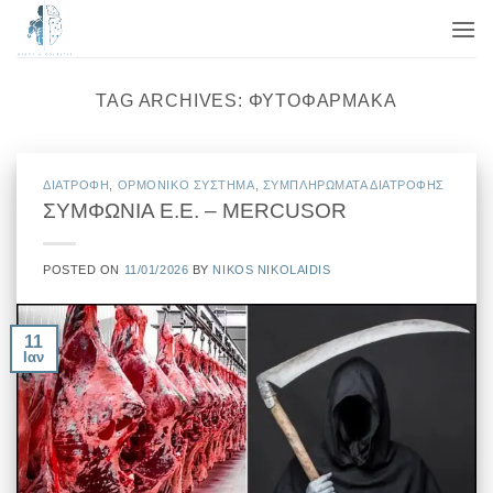
Μετάβαση
στο
περιεχόμενο
TAG ARCHIVES:
ΦΥΤΟΦΆΡΜΑΚΑ
ΔΙΑΤΡΟΦΗ
,
ΟΡΜΟΝΙΚΟ ΣΥΣΤΗΜΑ
,
ΣΥΜΠΛΗΡΩΜΑΤΑ ΔΙΑΤΡΟΦΗΣ
ΣΥΜΦΩΝΙΑ Ε.Ε. – MERCUSOR
POSTED ON
11/01/2026
BY
NIKOS NIKOLAIDIS
11
Ιαν