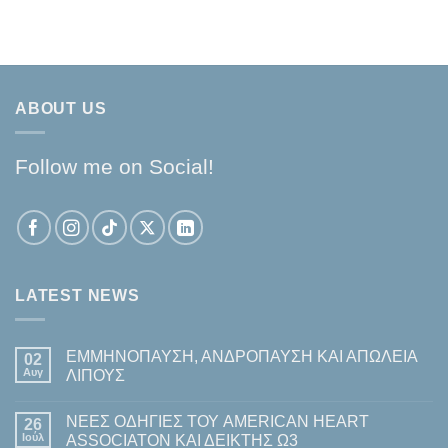
ABOUT US
Follow me on Social!
LATEST NEWS
ΕΜΜΗΝΟΠΑΥΣΗ, ΑΝΔΡΟΠΑΥΣΗ ΚΑΙ ΑΠΩΛΕΙΑ
02
Αυγ
ΛΙΠΟΥΣ
Δεν
υπάρχουν
ΝΕΕΣ ΟΔΗΓΙΕΣ ΤΟΥ AMERICAN HEART
26
σχόλια
στο
Ιούλ
ASSOCIATON ΚΑΙ ΔΕΙΚΤΗΣ Ω3
ΕΜΜΗΝΟΠΑΥΣΗ,