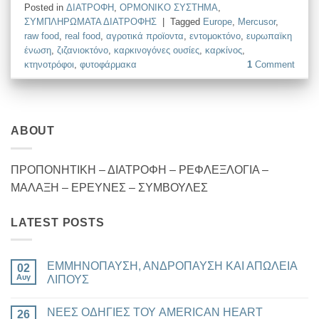
Posted in
ΔΙΑΤΡΟΦΗ
,
ΟΡΜΟΝΙΚΟ ΣΥΣΤΗΜΑ
,
ΣΥΜΠΛΗΡΩΜΑΤΑ ΔΙΑΤΡΟΦΗΣ
|
Tagged
Europe
,
Mercusor
,
raw food
,
real food
,
αγροτικά προϊοντα
,
εντομοκτόνο
,
ευρωπαϊκη
ένωση
,
ζιζανιοκτόνο
,
καρκινογόνες ουσίες
,
καρκίνος
,
κτηνοτρόφοι
,
φυτοφάρμακα
1
Comment
ABOUT
ΠΡΟΠΟΝΗΤΙΚΗ – ΔΙΑΤΡΟΦΗ – ΡΕΦΛΕΞΛΟΓΙΑ –
ΜΑΛΑΞΗ – ΕΡΕΥΝΕΣ – ΣΥΜΒΟΥΛΕΣ
LATEST POSTS
ΕΜΜΗΝΟΠΑΥΣΗ, ΑΝΔΡΟΠΑΥΣΗ ΚΑΙ ΑΠΩΛΕΙΑ
02
Αυγ
ΛΙΠΟΥΣ
Δεν
υπάρχουν
ΝΕΕΣ ΟΔΗΓΙΕΣ ΤΟΥ AMERICAN HEART
26
σχόλια