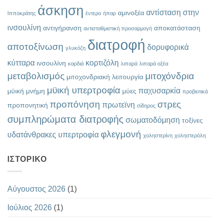
άσκηση
αντίσταση στην
αμινοξέα
Ιπποκράτης
έντερο
ήπαρ
ινσουλίνη
αντιγήρανση
αποκατάσταση
αντισταθμιστική προσαρμογή
διατροφή
αποτοξίνωση
δορυφορικά
γλυκόζη
κύτταρα
κορτιζόλη
ινσουλίνη
καρδιά
λιπαρά
λιπαρά οξέα
μεταβολισμός
μιτοχόνδρια
μιτοχονδριακή λειτουργία
μϋική υπερτροφία
παχυσαρκία
μϋική μνήμη
μύες
προβιοτικά
προπόνηση
στρες
πρωτεϊνη
προπονητική
σίδηρος
συμπληρώματα διατροφής
σωματοδόμηση
τοξίνες
φλεγμονή
υδατάνθρακες
υπερτροφία
χοληστερίνη
χοληστερόλη
ΙΣΤΟΡΙΚΌ
Αύγουστος 2026
(1)
Ιούλιος 2026
(1)