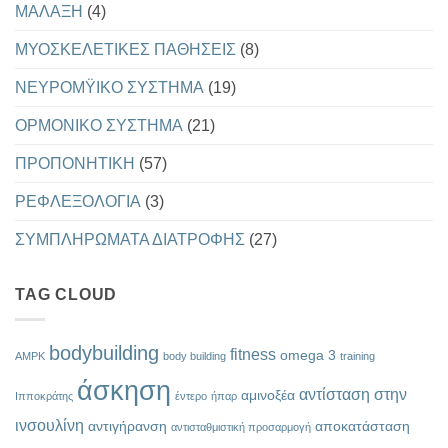
ΜΑΛΑΞΗ
(4)
ΜΥΟΣΚΕΛΕΤΙΚΕΣ ΠΑΘΗΣΕΙΣ
(8)
ΝΕΥΡΟΜΫΙΚΟ ΣΥΣΤΗΜΑ
(19)
ΟΡΜΟΝΙΚΟ ΣΥΣΤΗΜΑ
(21)
ΠΡΟΠΟΝΗΤΙΚΗ
(57)
ΡΕΦΛΕΞΟΛΟΓΙΑ
(3)
ΣΥΜΠΛΗΡΩΜΑΤΑ ΔΙΑΤΡΟΦΗΣ
(27)
TAG CLOUD
bodybuilding
fitness
omega 3
AMPK
body building
training
άσκηση
αντίσταση στην
αμινοξέα
Ιπποκράτης
έντερο
ήπαρ
ινσουλίνη
αντιγήρανση
αποκατάσταση
αντισταθμιστική προσαρμογή