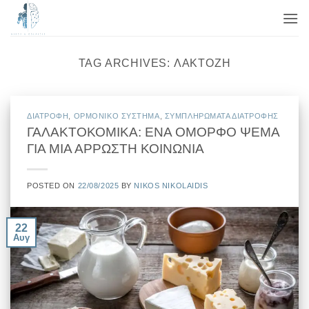
Μετάβαση
στο
περιεχόμενο
TAG ARCHIVES:
ΛΑΚΤΌΖΗ
ΔΙΑΤΡΟΦΗ
,
ΟΡΜΟΝΙΚΟ ΣΥΣΤΗΜΑ
,
ΣΥΜΠΛΗΡΩΜΑΤΑ ΔΙΑΤΡΟΦΗΣ
ΓΑΛΑΚΤΟΚΟΜΙΚΑ: ΕΝΑ ΟΜΟΡΦΟ ΨΕΜΑ
ΓΙΑ ΜΙΑ ΑΡΡΩΣΤΗ ΚΟΙΝΩΝΙΑ
POSTED ON
22/08/2025
BY
NIKOS NIKOLAIDIS
22
Αυγ