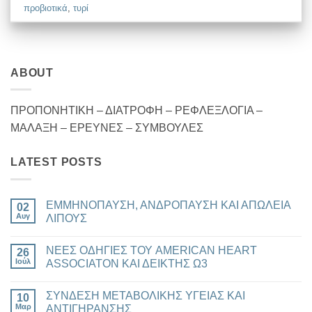
προβιοτικά
,
τυρί
ABOUT
ΠΡΟΠΟΝΗΤΙΚΗ – ΔΙΑΤΡΟΦΗ – ΡΕΦΛΕΞΛΟΓΙΑ –
ΜΑΛΑΞΗ – ΕΡΕΥΝΕΣ – ΣΥΜΒΟΥΛΕΣ
LATEST POSTS
ΕΜΜΗΝΟΠΑΥΣΗ, ΑΝΔΡΟΠΑΥΣΗ ΚΑΙ ΑΠΩΛΕΙΑ
02
Αυγ
ΛΙΠΟΥΣ
Δεν
υπάρχουν
ΝΕΕΣ ΟΔΗΓΙΕΣ ΤΟΥ AMERICAN HEART
26
σχόλια
στο
Ιούλ
ASSOCIATON ΚΑΙ ΔΕΙΚΤΗΣ Ω3
ΕΜΜΗΝΟΠΑΥΣΗ,
ΑΝΔΡΟΠΑΥΣΗ
Δεν
ΚΑΙ
υπάρχουν
ΣΥΝΔΕΣΗ ΜΕΤΑΒΟΛΙΚΗΣ ΥΓΕΙΑΣ ΚΑΙ
ΑΠΩΛΕΙΑ
10
σχόλια
ΛΙΠΟΥΣ
στο
Μαρ
ΑΝΤΙΓΗΡΑΝΣΗΣ