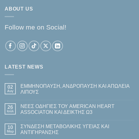
ABOUT US
Follow me on Social!
LATEST NEWS
ΕΜΜΗΝΟΠΑΥΣΗ, ΑΝΔΡΟΠΑΥΣΗ ΚΑΙ ΑΠΩΛΕΙΑ
02
Αυγ
ΛΙΠΟΥΣ
Δεν
υπάρχουν
ΝΕΕΣ ΟΔΗΓΙΕΣ ΤΟΥ AMERICAN HEART
26
σχόλια
στο
Ιούλ
ASSOCIATON ΚΑΙ ΔΕΙΚΤΗΣ Ω3
ΕΜΜΗΝΟΠΑΥΣΗ,
ΑΝΔΡΟΠΑΥΣΗ
Δεν
ΚΑΙ
υπάρχουν
ΣΥΝΔΕΣΗ ΜΕΤΑΒΟΛΙΚΗΣ ΥΓΕΙΑΣ ΚΑΙ
ΑΠΩΛΕΙΑ
10
σχόλια
ΛΙΠΟΥΣ
στο
Μαρ
ΑΝΤΙΓΗΡΑΝΣΗΣ
ΝΕΕΣ
ΟΔΗΓΙΕΣ
Δεν