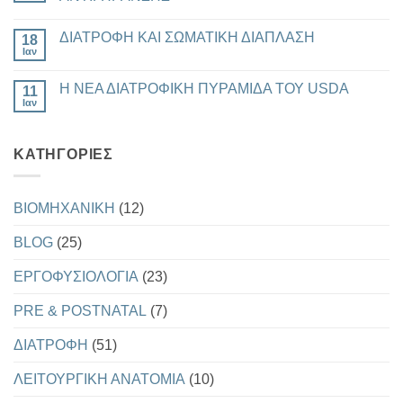
ΝΕΕΣ
ΟΔΗΓΙΕΣ
Δεν
ΤΟΥ
υπάρχουν
ΔΙΑΤΡΟΦΗ ΚΑΙ ΣΩΜΑΤΙΚΗ ΔΙΑΠΛΑΣΗ
AMERICAN
18
σχόλια
HEART
στο
Ιαν
Δεν
ASSOCIATON
ΣΥΝΔΕΣΗ
υπάρχουν
ΚΑΙ
ΜΕΤΑΒΟΛΙΚΗΣ
σχόλια
ΔΕΙΚΤΗΣ
ΥΓΕΙΑΣ
Η ΝΕΑ ΔΙΑΤΡΟΦΙΚΗ ΠΥΡΑΜΙΔΑ ΤΟΥ USDA
11
στο
Ω3
ΚΑΙ
ΔΙΑΤΡΟΦΗ
Ιαν
ΑΝΤΙΓΗΡΑΝΣΗΣ
Δεν
ΚΑΙ
υπάρχουν
ΣΩΜΑΤΙΚΗ
σχόλια
ΔΙΑΠΛΑΣΗ
στο
KΑΤΗΓΟΡΊΕΣ
Η
ΝΕΑ
ΔΙΑΤΡΟΦΙΚΗ
ΠΥΡΑΜΙΔΑ
ΤΟΥ
BIOMHXANIKH
(12)
USDA
BLOG
(25)
EΡΓΟΦΥΣΙΟΛΟΓΙΑ
(23)
PRE & POSTNATAL
(7)
ΔΙΑΤΡΟΦΗ
(51)
ΛΕΙΤΟΥΡΓΙΚΗ ΑΝΑΤΟΜΙΑ
(10)