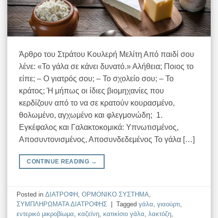
Άρθρο του Στράτου Κουλερή Μελίτη Από παιδί σου
λένε: «Το γάλα σε κάνει δυνατό.» Αλήθεια; Ποιος το
είπε; – Ο γιατρός σου; – Το σχολείο σου; – Το
κράτος; Ή μήπως οι ίδιες βιομηχανίες που
κερδίζουν από το να σε κρατούν κουρασμένο,
θολωμένο, αγχωμένο και φλεγμονώδη; 1.
Εγκέφαλος και Γαλακτοκομικά: Υπνωτισμένος,
Αποσυντονισμένος, Αποσυνδεδεμένος Το γάλα […]
CONTINUE READING
→
Posted in
ΔΙΑΤΡΟΦΗ
,
ΟΡΜΟΝΙΚΟ ΣΥΣΤΗΜΑ
,
ΣΥΜΠΛΗΡΩΜΑΤΑ ΔΙΑΤΡΟΦΗΣ
|
Tagged
γάλα
,
γιαούρτι
,
εντερικό μικροβίωμα
,
καζεϊνη
,
κατικίσιο γάλα
,
λακτόζη
,