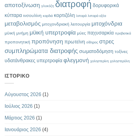
διατροφή
αποτοξίνωση
δορυφορικά
γλυκόζη
κύτταρα
κορτιζόλη
ινσουλίνη
καρδιά
λιπαρά
λιπαρά οξέα
μεταβολισμός
μιτοχόνδρια
μιτοχονδριακή λειτουργία
μϋική υπερτροφία
παχυσαρκία
μϋική μνήμη
μύες
προβιοτικά
προπόνηση
στρες
πρωτεϊνη
προπονητική
σίδηρος
συμπληρώματα διατροφής
σωματοδόμηση
τοξίνες
φλεγμονή
υδατάνθρακες
υπερτροφία
χοληστερίνη
χοληστερόλη
ΙΣΤΟΡΙΚΌ
Αύγουστος 2026
(1)
Ιούλιος 2026
(1)
Μάρτιος 2026
(1)
Ιανουάριος 2026
(4)