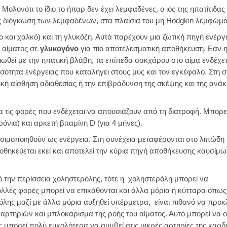
Μολονότι το ίδιο το ήπαρ δεν έχει λεμφαδένες, ο ιός της ηπατίτιδας
 διόγκωση των λεμφαδένων, στα πλαίσια του μη Hodgkin λεμφώμα
ο και χαλκό) και τη γλυκόζη. Αυτά παρέχουν μια ζωτική πηγή ενέργ
 αίματος σε
γλυκογόνο
για πιο αποτελεσματική αποθήκευση. Εάν 
ωθεί με την ηπατική βλάβη, τα επίπεδα σακχάρου στο αίμα ενδέχετ
ότητα ενέργειας που καταλήγει στους μυς και τον εγκέφαλο. Στη σ
ική αίσθηση αδιαθεσίας ή την επιβράδυνση της σκέψης και της ανά
για τις φορές που ενδέχεται να απουσιάζουν από τη διατροφή. Μπορε
όνια) και αρκετή βιταμίνη D (για 4 μήνες).
ιμοποιηθούν ως ενέργεια. Στη συνέχεια μεταφέρονται στο λιπώδη 
θηκεύεται εκεί και αποτελεί την κύρια πηγή αποθήκευσης καυσίμων
πό την περίσσεια χοληστερόλης, τότε η χοληστερόλη μπορεί να
λές φορές μπορεί να επικάθονται και άλλα μόρια ή κύτταρα όπως
όλης μαζί με άλλα μόρια αυξηθεί υπέρμετρα, είναι πιθανό να προκ
αρτηριών και μπλοκάρισμα της ροής του αίματος. Αυτό μπορεί να 
 μπορεί πολύ ευκολότερα να συμβεί στις μικρές αρτηρίες της καρδ