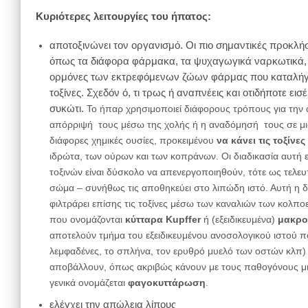
Κυριότερες λειτουργίες του ήπατος:
αποτοξινώνει τον οργανισμό. Οι πιο σημαντικές προκλήσ
όπως τα διάφορα φάρμακα, τα ψυχαγωγικά ναρκωτικά, οι
ορμόνες των εκτρεφόμενων ζώων φάρμας που καταλήγουν
τοξίνες. Σχεδόν ό, τι τρως ή αναπνέεις και οτιδήποτε ει
συκώτι.
Το ήπαρ χρησιμοποιεί διάφορους τρόπους για την 
απόρριψή τους μέσω της χολής ή η αναδόμησή τους σε μια
διάφορες χημικές ουσίες, προκειμένου
να κάνει τις τοξίνε
ιδρώτα, των ούρων και των κοπράνων. Οι διαδικασία αυτή εί
τοξινών είναι δύσκολο να απενεργοποιηθούν, τότε ως τελευτ
σώμα – συνήθως τις αποθηκεύει στο λιπώδη ιστό. Αυτή η δι
φιλτράρει επίσης τις τοξίνες μέσω των καναλιών των κολπο
που ονομάζονται
κύτταρα Kupffer
ή (εξειδικευμένα)
μακρο
αποτελούν τμήμα του εξειδικευμένου ανοσολογικού ιστού 
λεμφαδένες, το σπλήνα, τον ερυθρό μυελό των οστών κλπ) 
αποβάλλουν, όπως ακριβώς κάνουν με τους παθογόνους μικρ
γενικά ονομάζεται
φαγοκυττάρωση
.
ελέγχει την απώλεια λίπους