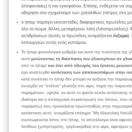
(στεφανιαίες) ή του εγκεφάλου. Επίσης, ενδέχεται να 
οδηγήσει στο σχηματισμό των χολόλιθων (πέτρες στη χ
ο ήπαρ παράγει εκατοντάδες διαφορετικές πρωτεΐνες με 
όλο το σώμα. Άλλες μεταφέρουν λίπη (λιποπρωτεΐνες). 
αντιδράσεων (αυτές οι πρωτεΐνες ονομάζονται
ένζυμα
).
λειτουργιών εντός ενός κυττάρου.
Το ήπαρ φυσιολογικά ρυθμίζει και αυτό την ποσότητα της γλ
αυτό
μειώνοντας τη διάσπαση του γλυκογόνου σε γλυ
από το ήπαρ)
και έτσι από πλευράς του ήπατος μειώνετ
έχει αναπτυχθεί
αντίσταση των ηπατοκυττάρων στην ιν
κατά συνέπεια το ήπαρ δεν μπορεί να αυξήσει την παραγωγή
συνεχίζει να ‘’στέλνει’’ γλυκόζη στο αίμα, παρά την παρουσ
παραμένουν υψηλά, σε αυτό το φαύλο κύκλο αντίστασης σ
ιδιαίτερα και η σπλαγχνική συγκέντρωση του λίπους, που 
παρακάτω) που προκαλείται πρωτοπαθώς στην παχυσαρκία κ
κατάσταση αυτή ονομάζεται επίσημα ‘’Μη Αλκοολική Λιπώδη
συσσωρεύεται λίπος στο ήπαρ, το αποτέλεσμα είναι αφενός
λιπιδίων (χοληστερόλη, τριγλυκερίδια) στο αίμα, αφετέρο