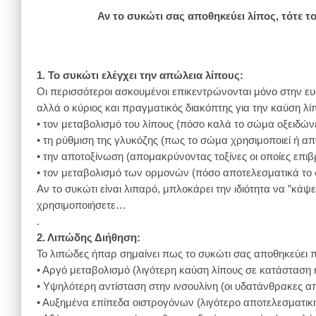
Αν το συκώτι σας αποθηκεύει λίπος, τότε τ
1. Το συκώτι ελέγχει την απώλεια λίπους:
Οι περισσότεροι ασκουμένοι επικεντρώνονται μόνο στην ευα
αλλά ο κύριος και πραγματικός διακόπτης για την καύση λίπο
• τον μεταβολισμό του λίπους (πόσο καλά το σώμα οξειδών
• τη ρύθμιση της γλυκόζης (πως το σώμα χρησιμοποιεί ή α
• την αποτοξίνωση (απομακρύνοντας τοξίνες οι οποίες επι
• τον μεταβολισμό των ορμονών (πόσο αποτελεσματικά το σ
Αν το συκώτι είναι λιπαρό, μπλοκάρει την ιδιότητα να ”κάψ
χρησιμοποιήσετε…
.
2. Λιπώδης Διήθηση:
Το λιπώδες ήπαρ σημαίνει πως το συκώτι σας αποθηκεύει περ
• Αργό μεταβολισμό (λιγότερη καύση λίπους σε κατάσταση 
• Υψηλότερη αντίσταση στην ινσουλίνη (οι υδατάνθρακες απ
• Αυξημένα επίπεδα οιστρογόνων (λιγότερο αποτελεσματικ