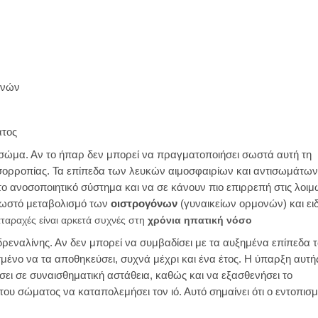
ονών
ατος
 σώμα. Αν το ήπαρ δεν μπορεί να πραγματοποιήσει σωστά αυτή τη
νισορροπίας. Τα επίπεδα των λευκών αιμοσφαιρίων και αντισωμάτων
ο ανοσοποιητικό σύστημα και να σε κάνουν πιο επιρρεπή στις λοιμώ
σωστό μεταβολισμό των
οιστρογόνων
(γυναικείων ορμονών) και ειδ
αταραχές είναι αρκετά συχνές στη
χρόνια ηπατική νόσο
δρεναλίνης. Αν δεν μπορεί να συμβαδίσει με τα αυξημένα επίπεδα 
νο να τα αποθηκεύσει, συχνά μέχρι και ένα έτος. Η ύπαρξη αυτής
ι σε συναισθηματική αστάθεια, καθώς και να εξασθενήσει το
ου σώματος να καταπολεμήσει τον ιό. Αυτό σημαίνει ότι ο εντοπισμ