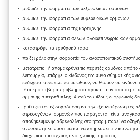
ρυθμίζει την ισορροπία των σεξουαλικών ορμονών
ρυθμίζει την ισορροπία των θυρεοειδικών ορμονών
ρυθμίζει την ισορροπία της κορτιζόνης
ρυθμίζει την ισορροπία άλλων φλοιοεπινεφριδικών ορμ
καταστρέφει τα ερυθροκύτταρα
παίζει ρόλο στην ισορροπία του ανοσοποιητικού συστήμ
μετατρέπει ή απομακρύνει τις περιττές ορμόνες από το
λειτουργία, υπάρχει ο κίνδυνος της συναισθηματικής α
ενδέχεται συνεπώς να μειωθούν, να θέσουν σε κίνδυνο τ
Ιδιαίτερα σοβαρά προβλήματα προκύπτουν από το μη 
ορμόνης
οιστραδιόλης
.
Αυτού του είδους οι ορμονικές δι
ρυθμίζει την εξισορρόπηση και την εξουδετέρωση της α
στρεσογόνων ορμονών που παράγονται, είναι αναγκασμέ
αποθηκευμένης αδρεναλίνης στο ήπαρ μπορεί να οδηγήσε
ανοσοποιητικό σύστημα και να επηρεάσει την ικανότητα τ
διαχείριση του άγχους είναι ζωτικής σημασίας.