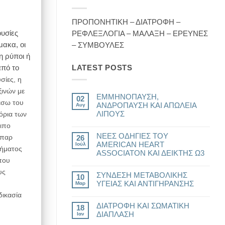
ΠΡΟΠΟΝΗΤΙΚΗ – ΔΙΑΤΡΟΦΗ –
ουσίες
ΡΕΦΛΕΞΛΟΓΙΑ – ΜΑΛΑΞΗ – ΕΡΕΥΝΕΣ
μακα, οι
– ΣΥΜΒΟΥΛΕΣ
η ρύποι ή
από το
LATEST POSTS
σίες, η
ξινών με
ΕΜΜΗΝΟΠΑΥΣΗ,
02
έσω του
ΑΝΔΡΟΠΑΥΣΗ ΚΑΙ ΑΠΩΛΕΙΑ
Αυγ
ΛΙΠΟΥΣ
όρια των
Δεν
οιπο
υπάρχουν
ΝΕΕΣ ΟΔΗΓΙΕΣ ΤΟΥ
σχόλια
ήπαρ
26
στο
AMERICAN HEART
Ιούλ
ΕΜΜΗΝΟΠΑΥΣΗ,
τήματος
ASSOCIATON ΚΑΙ ΔΕΙΚΤΗΣ Ω3
ΑΝΔΡΟΠΑΥΣΗ
 που
ΚΑΙ
Δεν
ΑΠΩΛΕΙΑ
υπάρχουν
υς
ΛΙΠΟΥΣ
ΣΥΝΔΕΣΗ ΜΕΤΑΒΟΛΙΚΗΣ
σχόλια
10
στο
ΥΓΕΙΑΣ ΚΑΙ ΑΝΤΙΓΗΡΑΝΣΗΣ
Μαρ
ΝΕΕΣ
ΟΔΗΓΙΕΣ
Δεν
δικασία
ΤΟΥ
υπάρχουν
AMERICAN
ΔΙΑΤΡΟΦΗ ΚΑΙ ΣΩΜΑΤΙΚΗ
σχόλια
18
HEART
στο
ΔΙΑΠΛΑΣΗ
Ιαν
ASSOCIATON
ΣΥΝΔΕΣΗ
ΚΑΙ
ΜΕΤΑΒΟΛΙΚΗΣ
Δεν