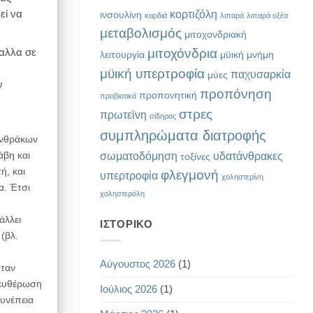
κορτιζόλη
εί να
ινσουλίνη
καρδιά
λιπαρά
λιπαρά οξέα
μεταβολισμός
μιτοχονδριακή
μιτοχόνδρια
ταλλα σε
λειτουργία
μϋική μνήμη
μϋική υπερτροφία
παχυσαρκία
μύες
ν
προπόνηση
προπονητική
προβιοτικά
στρες
πρωτεϊνη
σίδηρος
συμπληρώματα διατροφής
ανθράκων
σωματοδόμηση
υδατάνθρακες
άβη και
τοξίνες
ή, και
φλεγμονή
υπερτροφία
χοληστερίνη
α. Έτσι
χοληστερόλη
άλλει
ΙΣΤΟΡΙΚΌ
(βλ.
Αύγουστος 2026
(1)
Όταν
λευθέρωση
Ιούλιος 2026
(1)
συνέπεια