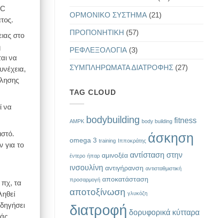
 C
ΟΡΜΟΝΙΚΟ ΣΥΣΤΗΜΑ
(21)
τος.
ΠΡΟΠΟΝΗΤΙΚΗ
(57)
ειας στο
η
ΡΕΦΛΕΞΟΛΟΓΙΑ
(3)
αι να
ΣΥΜΠΛΗΡΩΜΑΤΑ ΔΙΑΤΡΟΦΗΣ
(27)
υνέχεια,
κλησης
TAG CLOUD
ί να
bodybuilding
fitness
AMPK
body building
ιστό.
άσκηση
omega 3
training
Ιπποκράτης
 για το
αντίσταση στην
αμινοξέα
έντερο
ήπαρ
ινσουλίνη
αντιγήρανση
αντισταθμιστική
αποκατάσταση
προσαρμογή
 πχ, τα
αποτοξίνωση
γλυκόζη
ληθεί
οδηγήσει
διατροφή
δορυφορικά κύτταρα
ιάς