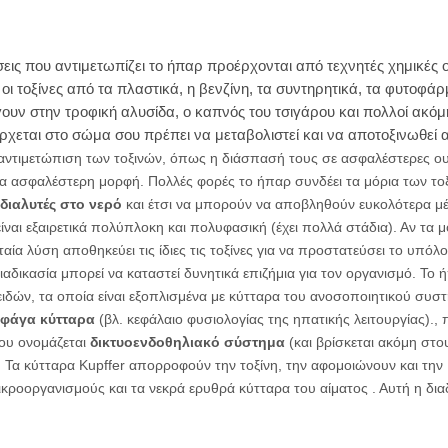
εις που αντιμετωπίζει το ήπαρ προέρχονται από τεχνητές χημικές 
 τοξίνες από τα πλαστικά, η βενζίνη, τα συντηρητικά, τα φυτοφάρ
 στην τροφική αλυσίδα, ο καπνός του τσιγάρου και πολλοί ακόμ
σέρχεται στο σώμα σου πρέπει να μεταβολιστεί και να αποτοξινωθεί 
αντιμετώπιση των τοξινών, όπως η διάσπασή τους σε ασφαλέστερες ου
 ασφαλέστερη μορφή. Πολλές φορές το ήπαρ συνδέει τα μόρια των το
ς διαλυτές στο νερό
και έτσι να μπορούν να αποβληθούν ευκολότερα μ
ναι εξαιρετικά πολύπλοκη και πολυφασική (έχει πολλά στάδια). Αν τα μ
αία λύση αποθηκεύει τις ίδιες τις τοξίνες για να προστατεύσει το υπόλ
αδικασία μπορεί να καταστεί δυνητικά επιζήμια για τον οργανισμό.
Το 
ειδών, τα οποία είναι εξοπλισμένα με κύτταρα του ανοσοποιητικού συσ
φάγα κύτταρα
(βλ. κεφάλαιο φυσιολογίας της ηπατικής λειτουργίας).,
που ονομάζεται
δικτυοενδοθηλιακό σύστημα
(και βρίσκεται ακόμη στο
Τα κύτταρα Kupffer απορροφούν την τοξίνη, την αφομοιώνουν και την
οοργανισμούς και τα νεκρά ερυθρά κύτταρα του αίματος . Αυτή η δια