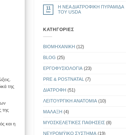
ΔΕΙΚΤΗΣ
ΥΓΕΙΑΣ
υπάρχουν
Ω3
ΚΑΙ
Η ΝΕΑ ΔΙΑΤΡΟΦΙΚΗ ΠΥΡΑΜΙΔΑ
σχόλια
11
ΑΝΤΙΓΗΡΑΝΣΗΣ
στο
ΤΟΥ USDA
Ιαν
ΔΙΑΤΡΟΦΗ
ΚΑΙ
Δεν
ΣΩΜΑΤΙΚΗ
υπάρχουν
ΔΙΑΠΛΑΣΗ
σχόλια
στο
KΑΤΗΓΟΡΊΕΣ
Η
ΝΕΑ
ΔΙΑΤΡΟΦΙΚΗ
ΠΥΡΑΜΙΔΑ
BIOMHXANIKH
(12)
ΤΟΥ
USDA
BLOG
(25)
EΡΓΟΦΥΣΙΟΛΟΓΙΑ
(23)
PRE & POSTNATAL
(7)
ξεις.
ικά της
ΔΙΑΤΡΟΦΗ
(51)
ΛΕΙΤΟΥΡΓΙΚΗ ΑΝΑΤΟΜΙΑ
(10)
των
 της
ΜΑΛΑΞΗ
(4)
ΜΥΟΣΚΕΛΕΤΙΚΕΣ ΠΑΘΗΣΕΙΣ
(8)
ός και η
ΝΕΥΡΟΜΫΙΚΟ ΣΥΣΤΗΜΑ
(19)