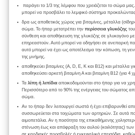
παράγει το 1/3 της λέμφου που χρειάζεται το σώμα μας. 
μπορεί να προσβάλει το λεμφικό σύστημα προκαλώντας
δρα ως αποθετικός χώρος για βιταμίνες, μέταλλα (σίδηρ
σώμα. Το ήπαρ μετατρέπει την
περίσσεια γλυκόζης
του
σύνθεση και αποθήκευση της γλυκόζης σε γλυκογόνο μει
επηρεαστούν. Αυτό μπορεί να οδηγήσει σε ανεπαρκή ποσ
αυτό μπορεί να έχει ως αποτέλεσμα την κόπωση, τη γεν
της μνήμης.
αποθηκεύει βιταμίνες (Α, D, Ε, Κ και Β12) και μέταλλα 
αποθηκεύσει αρκετή βιταμίνη Α και βιταμίνη Β12 (για 4 χρ
Τα
λίπη ή λιπίδια
αποικοδομούνται στο ήπαρ για να χρησ
Περισσότερο από το 90% της ενέργειας του σώματος απο
σώμα.
Αν το ήπαρ δεν λειτουργεί σωστά ή έχει επιβαρυνθεί α
συσσωρεύεται στα τοιχώματα των αρτηριών. Σε αυτά πολ
αιμοπετάλια. Αν η ποσότητα της επικαθήμενης χοληστερ
στένωση έως και απόφραξη του αυλού (κοιλότητας) των 
σε καρδιακές προσβολές ή εγκεφαλικά επεισόδια, καθώς