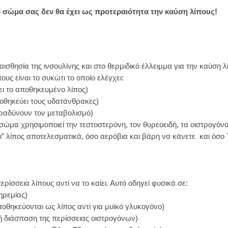
ο σώμα σας δεν θα έχει ως προτεραιότητα την καύση λίπους!
ισθησία της ινσουλίνης και στο θερμιδικό έλλειμμα για την καύση λ
υς είναι το συκώτι το οποίο ελέγχει:
ει το αποθηκευμένο λίπος)
ποθηκεύει τους υδατάνθρακες)
βραδύνουν τον μεταβολισμό)
ώμα χρησιμοποιεί την τεστοστερόνη, τον θυρεοειδή, τα οιστρογόν
ει” λίπος αποτελεσματικά, όσο αερόβια και βάρη να κάνετε και όσο 
ίσσεια λίπους αντί να το καίει. Αυτό οδηγεί φυσικά σε:
ηρεμίας)
οθηκεύονται ως λίπος αντί για μυϊκό γλυκογόνο)
ή διάσπαση της περίσσειας οιστρογόνων)