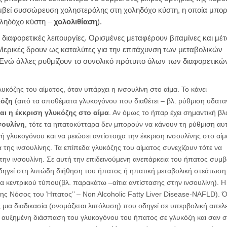
συμβεί συσσώρευση χοληστερόλης στη χοληδόχο κύστη, η οποία μπορ
οληδόχο κύστη –
χολολιθίαση
).
διαφορετικές λειτουργίες. Ορισμένες μεταφέρουν βιταμίνες και μέ
Μερικές δρουν ως καταλύτες για την επιτάχυνση των μεταβολικών
 Ενώ άλλες ρυθμίζουν το συνολικό πρότυπο όλων των διαφορετικώ
υκόζης του αίματος, όταν υπάρχει η ινσουλίνη στο αίμα. Το κάνει
κόζη
(από τα αποθέματα γλυκογόνου που διαθέτει – βλ. ρύθμιση υδατ
αι η έκκριση γλυκόζης στο αίμα
. Αν όμως το ήπαρ έχει σημαντική βλ
σουλίνη
, τότε τα ηπατοκύτταρα δεν μπορούν να κάνουν τη ρύθμιση αυτ
 γλυκογόνου και να μειώσει αντίστοιχα την έκκριση ινσουλίνης στο αίμ
ία της ινσουλίνης. Τα επίπεδα γλυκόζης του αίματος συνεχίζουν τότε να
την ινσουλίνη.
Σε αυτή την επιδεινούμενη ανεπάρκεια του ήπατος συμβ
οδηγεί στη λιπώδη διήθηση του ήπατος ή ηπατική μεταβολική στεάτωση 
εντρικού τύπου(βλ. παρακάτω –αίτια αντίστασης στην ινσουλίνη). Η
ς Νόσος του Ήπατος’’ – Non Alcoholic Fatty Liver Disease-NAFLD). 
 μια διαδικασία (ονομάζεται λιπόλυση) που οδηγεί σε υπερβολική απε
υ η αυξημένη διάσπαση του γλυκογόνου του ήπατος σε γλυκόζη και σαν 